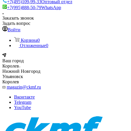
+7(495)109-99-33
Оптовый отдел
+7(995)888-50-79
WhatsApp
Заказать звонок
Задать вопрос
Войти
Корзина
0
Отложенные
0
Ваш город
Королев
Нижний Новгород
Ульяновск
Королев
magazin@ckmf.ru
Вконтакте
Telegram
YouTube