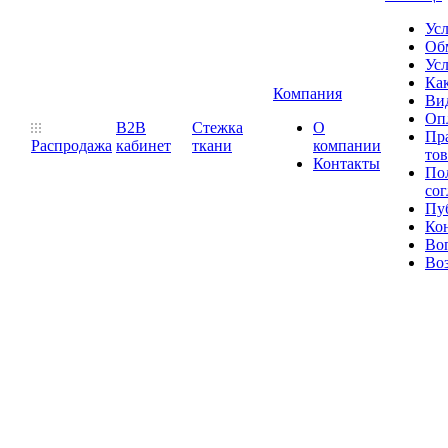
Ус
Обм
Усл
Как
Компания
Ви
Оп
B2B
Стежка
О
Пр
Распродажа
кабинет
ткани
компании
то
Контакты
Пол
со
Пу
Ко
Во
Воз