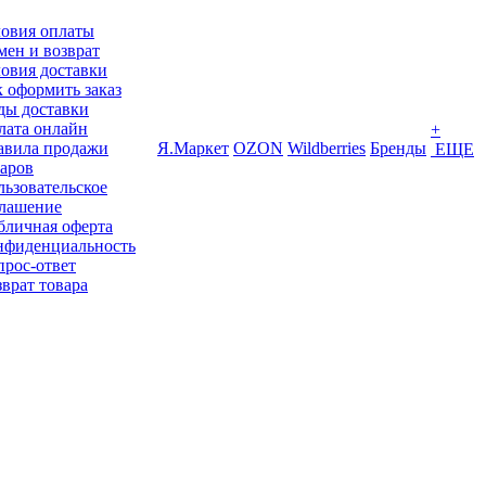
ловия оплаты
ен и возврат
овия доставки
 оформить заказ
ды доставки
лата онлайн
+
авила продажи
Я.Маркет
OZON
Wildberries
Бренды
ЕЩЕ
варов
ьзовательское
глашение
бличная оферта
нфиденциальность
прос-ответ
врат товара