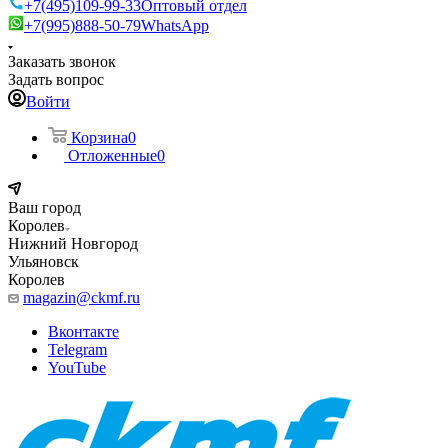
+7(495)109-99-33
Оптовый отдел
+7(995)888-50-79
WhatsApp
Заказать звонок
Задать вопрос
Войти
Корзина
0
Отложенные
0
Ваш город
Королев
Нижний Новгород
Ульяновск
Королев
magazin@ckmf.ru
Вконтакте
Telegram
YouTube