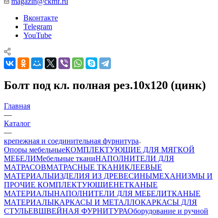
magazin@ckmf.ru
Вконтакте
Telegram
YouTube
Болт под кл. полная рез.10х120 (цинк)
Главная
—
Каталог
—
крепежная и соединительная фурнитура
Опоры мебельные
КОМПЛЕКТУЮЩИЕ ДЛЯ МЯГКОЙ
МЕБЕЛИ
Мебельные ткани
НАПОЛНИТЕЛИ ДЛЯ
МАТРАСОВ
МАТРАСНЫЕ ТКАНИ
КЛЕЕВЫЕ
МАТЕРИАЛЫ
ИЗДЕЛИЯ ИЗ ДРЕВЕСИНЫ
МЕХАНИЗМЫ И
ПРОЧИЕ КОМПЛЕКТУЮЩИЕ
НЕТКАНЫЕ
МАТЕРИАЛЫ
НАПОЛНИТЕЛИ ДЛЯ МЕБЕЛИ
ТКАНЫЕ
МАТЕРИАЛЫ
КАРКАСЫ И МЕТАЛЛОКАРКАСЫ ДЛЯ
СТУЛЬЕВ
ШВЕЙНАЯ ФУРНИТУРА
Оборудование и ручной