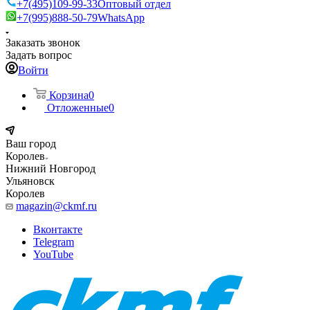
+7(495)109-99-33
Оптовый отдел
+7(995)888-50-79
WhatsApp
Заказать звонок
Задать вопрос
Войти
Корзина
0
Отложенные
0
Ваш город
Королев
Нижний Новгород
Ульяновск
Королев
magazin@ckmf.ru
Вконтакте
Telegram
YouTube