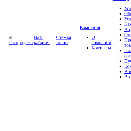
Ус
Обм
Усл
Как
Компания
Ви
Оп
B2B
Стежка
О
Пр
Распродажа
кабинет
ткани
компании
то
Контакты
Пол
со
Пу
Ко
Во
Воз