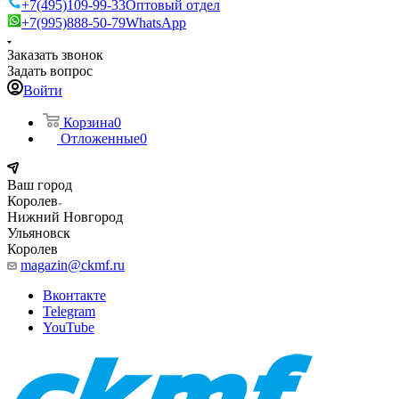
+7(495)109-99-33
Оптовый отдел
+7(995)888-50-79
WhatsApp
Заказать звонок
Задать вопрос
Войти
Корзина
0
Отложенные
0
Ваш город
Королев
Нижний Новгород
Ульяновск
Королев
magazin@ckmf.ru
Вконтакте
Telegram
YouTube