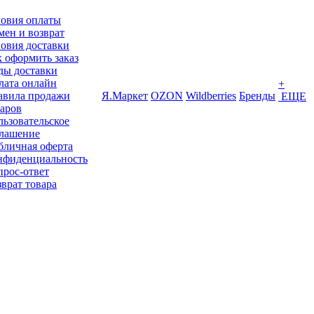
ловия оплаты
ен и возврат
овия доставки
 оформить заказ
ды доставки
лата онлайн
+
авила продажи
Я.Маркет
OZON
Wildberries
Бренды
ЕЩЕ
варов
ьзовательское
глашение
бличная оферта
нфиденциальность
прос-ответ
врат товара