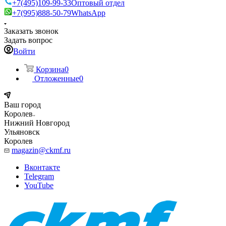
+7(495)109-99-33
Оптовый отдел
+7(995)888-50-79
WhatsApp
Заказать звонок
Задать вопрос
Войти
Корзина
0
Отложенные
0
Ваш город
Королев
Нижний Новгород
Ульяновск
Королев
magazin@ckmf.ru
Вконтакте
Telegram
YouTube