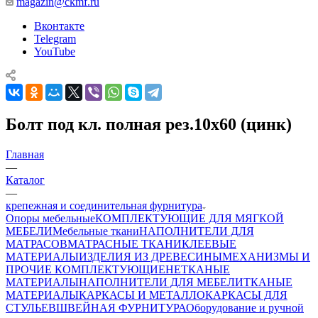
magazin@ckmf.ru
Вконтакте
Telegram
YouTube
Болт под кл. полная рез.10х60 (цинк)
Главная
—
Каталог
—
крепежная и соединительная фурнитура
Опоры мебельные
КОМПЛЕКТУЮЩИЕ ДЛЯ МЯГКОЙ
МЕБЕЛИ
Мебельные ткани
НАПОЛНИТЕЛИ ДЛЯ
МАТРАСОВ
МАТРАСНЫЕ ТКАНИ
КЛЕЕВЫЕ
МАТЕРИАЛЫ
ИЗДЕЛИЯ ИЗ ДРЕВЕСИНЫ
МЕХАНИЗМЫ И
ПРОЧИЕ КОМПЛЕКТУЮЩИЕ
НЕТКАНЫЕ
МАТЕРИАЛЫ
НАПОЛНИТЕЛИ ДЛЯ МЕБЕЛИ
ТКАНЫЕ
МАТЕРИАЛЫ
КАРКАСЫ И МЕТАЛЛОКАРКАСЫ ДЛЯ
СТУЛЬЕВ
ШВЕЙНАЯ ФУРНИТУРА
Оборудование и ручной