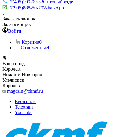
+7(495)109-99-33
Оптовый отдел
+7(995)888-50-79
WhatsApp
Заказать звонок
Задать вопрос
Войти
Корзина
0
Отложенные
0
Ваш город
Королев
Нижний Новгород
Ульяновск
Королев
magazin@ckmf.ru
Вконтакте
Telegram
YouTube