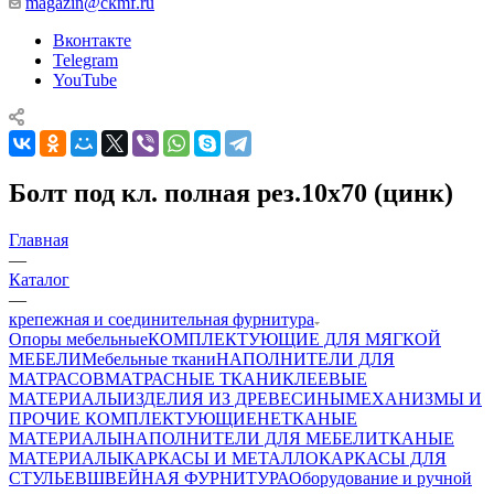
magazin@ckmf.ru
Вконтакте
Telegram
YouTube
Болт под кл. полная рез.10х70 (цинк)
Главная
—
Каталог
—
крепежная и соединительная фурнитура
Опоры мебельные
КОМПЛЕКТУЮЩИЕ ДЛЯ МЯГКОЙ
МЕБЕЛИ
Мебельные ткани
НАПОЛНИТЕЛИ ДЛЯ
МАТРАСОВ
МАТРАСНЫЕ ТКАНИ
КЛЕЕВЫЕ
МАТЕРИАЛЫ
ИЗДЕЛИЯ ИЗ ДРЕВЕСИНЫ
МЕХАНИЗМЫ И
ПРОЧИЕ КОМПЛЕКТУЮЩИЕ
НЕТКАНЫЕ
МАТЕРИАЛЫ
НАПОЛНИТЕЛИ ДЛЯ МЕБЕЛИ
ТКАНЫЕ
МАТЕРИАЛЫ
КАРКАСЫ И МЕТАЛЛОКАРКАСЫ ДЛЯ
СТУЛЬЕВ
ШВЕЙНАЯ ФУРНИТУРА
Оборудование и ручной