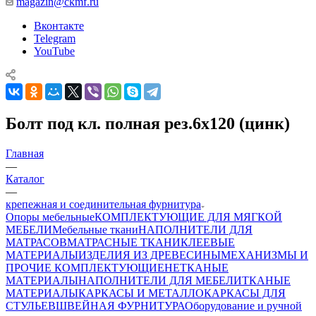
magazin@ckmf.ru
Вконтакте
Telegram
YouTube
Болт под кл. полная рез.6х120 (цинк)
Главная
—
Каталог
—
крепежная и соединительная фурнитура
Опоры мебельные
КОМПЛЕКТУЮЩИЕ ДЛЯ МЯГКОЙ
МЕБЕЛИ
Мебельные ткани
НАПОЛНИТЕЛИ ДЛЯ
МАТРАСОВ
МАТРАСНЫЕ ТКАНИ
КЛЕЕВЫЕ
МАТЕРИАЛЫ
ИЗДЕЛИЯ ИЗ ДРЕВЕСИНЫ
МЕХАНИЗМЫ И
ПРОЧИЕ КОМПЛЕКТУЮЩИЕ
НЕТКАНЫЕ
МАТЕРИАЛЫ
НАПОЛНИТЕЛИ ДЛЯ МЕБЕЛИ
ТКАНЫЕ
МАТЕРИАЛЫ
КАРКАСЫ И МЕТАЛЛОКАРКАСЫ ДЛЯ
СТУЛЬЕВ
ШВЕЙНАЯ ФУРНИТУРА
Оборудование и ручной