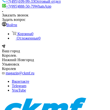
+7(495)109-99-33
Оптовый отдел
+7(995)888-50-79
WhatsApp
Заказать звонок
Задать вопрос
Войти
Корзина
0
Отложенные
0
Ваш город
Королев
Нижний Новгород
Ульяновск
Королев
magazin@ckmf.ru
Вконтакте
Telegram
YouTube