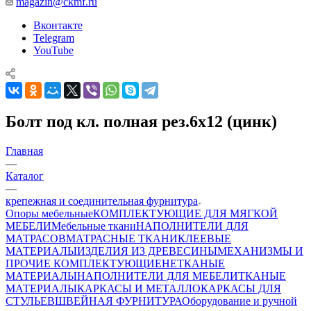
magazin@ckmf.ru
Вконтакте
Telegram
YouTube
Болт под кл. полная рез.6х12 (цинк)
Главная
—
Каталог
—
крепежная и соединительная фурнитура
Опоры мебельные
КОМПЛЕКТУЮЩИЕ ДЛЯ МЯГКОЙ
МЕБЕЛИ
Мебельные ткани
НАПОЛНИТЕЛИ ДЛЯ
МАТРАСОВ
МАТРАСНЫЕ ТКАНИ
КЛЕЕВЫЕ
МАТЕРИАЛЫ
ИЗДЕЛИЯ ИЗ ДРЕВЕСИНЫ
МЕХАНИЗМЫ И
ПРОЧИЕ КОМПЛЕКТУЮЩИЕ
НЕТКАНЫЕ
МАТЕРИАЛЫ
НАПОЛНИТЕЛИ ДЛЯ МЕБЕЛИ
ТКАНЫЕ
МАТЕРИАЛЫ
КАРКАСЫ И МЕТАЛЛОКАРКАСЫ ДЛЯ
СТУЛЬЕВ
ШВЕЙНАЯ ФУРНИТУРА
Оборудование и ручной