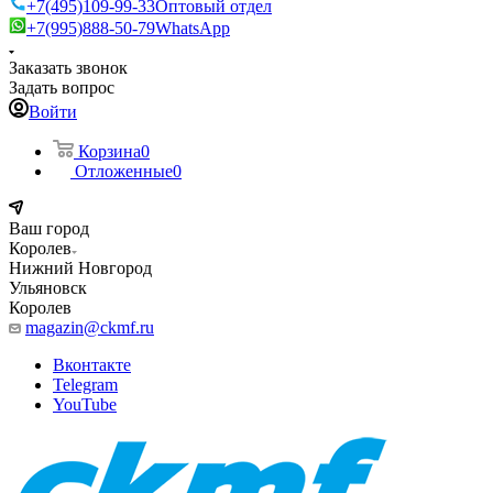
+7(495)109-99-33
Оптовый отдел
+7(995)888-50-79
WhatsApp
Заказать звонок
Задать вопрос
Войти
Корзина
0
Отложенные
0
Ваш город
Королев
Нижний Новгород
Ульяновск
Королев
magazin@ckmf.ru
Вконтакте
Telegram
YouTube