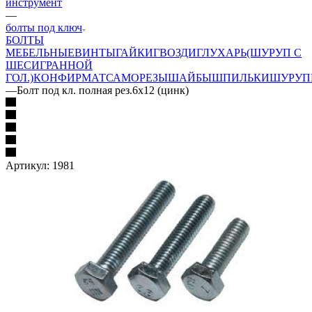
инструмент
—
болты под ключ
БОЛТЫ
МЕБЕЛЬНЫЕ
ВИНТЫ
ГАЙКИ
ГВОЗДИ
ГЛУХАРЬ(ШУРУП С
ШЕСИГРАННОЙ
ГОЛ.)
КОНФИРМАТ
САМОРЕЗЫ
ШАЙБЫ
ШПИЛЬКИ
ШУРУП
—
Болт под кл. полная рез.6х12 (цинк)
Артикул:
1981