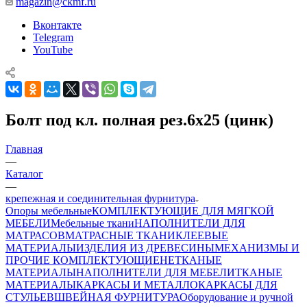
magazin@ckmf.ru
Вконтакте
Telegram
YouTube
Болт под кл. полная рез.6х25 (цинк)
Главная
—
Каталог
—
крепежная и соединительная фурнитура
Опоры мебельные
КОМПЛЕКТУЮЩИЕ ДЛЯ МЯГКОЙ
МЕБЕЛИ
Мебельные ткани
НАПОЛНИТЕЛИ ДЛЯ
МАТРАСОВ
МАТРАСНЫЕ ТКАНИ
КЛЕЕВЫЕ
МАТЕРИАЛЫ
ИЗДЕЛИЯ ИЗ ДРЕВЕСИНЫ
МЕХАНИЗМЫ И
ПРОЧИЕ КОМПЛЕКТУЮЩИЕ
НЕТКАНЫЕ
МАТЕРИАЛЫ
НАПОЛНИТЕЛИ ДЛЯ МЕБЕЛИ
ТКАНЫЕ
МАТЕРИАЛЫ
КАРКАСЫ И МЕТАЛЛОКАРКАСЫ ДЛЯ
СТУЛЬЕВ
ШВЕЙНАЯ ФУРНИТУРА
Оборудование и ручной