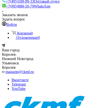
+7(495)109-99-33
Оптовый отдел
+7(995)888-50-79
WhatsApp
Заказать звонок
Задать вопрос
Войти
Корзина
0
Отложенные
0
Ваш город
Королев
Нижний Новгород
Ульяновск
Королев
magazin@ckmf.ru
Вконтакте
Telegram
YouTube