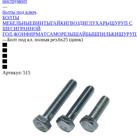
инструмент
—
болты под ключ
БОЛТЫ
МЕБЕЛЬНЫЕ
ВИНТЫ
ГАЙКИ
ГВОЗДИ
ГЛУХАРЬ(ШУРУП С
ШЕСИГРАННОЙ
ГОЛ.)
КОНФИРМАТ
САМОРЕЗЫ
ШАЙБЫ
ШПИЛЬКИ
ШУРУП
—
Болт под кл. полная рез.6х25 (цинк)
Артикул:
515