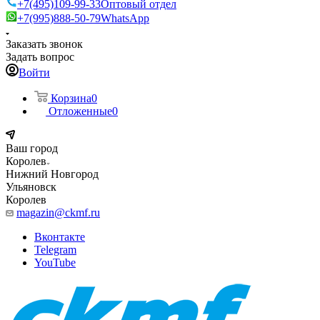
+7(495)109-99-33
Оптовый отдел
+7(995)888-50-79
WhatsApp
Заказать звонок
Задать вопрос
Войти
Корзина
0
Отложенные
0
Ваш город
Королев
Нижний Новгород
Ульяновск
Королев
magazin@ckmf.ru
Вконтакте
Telegram
YouTube