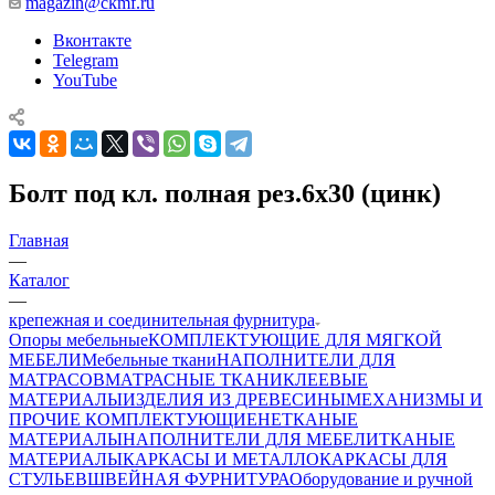
magazin@ckmf.ru
Вконтакте
Telegram
YouTube
Болт под кл. полная рез.6х30 (цинк)
Главная
—
Каталог
—
крепежная и соединительная фурнитура
Опоры мебельные
КОМПЛЕКТУЮЩИЕ ДЛЯ МЯГКОЙ
МЕБЕЛИ
Мебельные ткани
НАПОЛНИТЕЛИ ДЛЯ
МАТРАСОВ
МАТРАСНЫЕ ТКАНИ
КЛЕЕВЫЕ
МАТЕРИАЛЫ
ИЗДЕЛИЯ ИЗ ДРЕВЕСИНЫ
МЕХАНИЗМЫ И
ПРОЧИЕ КОМПЛЕКТУЮЩИЕ
НЕТКАНЫЕ
МАТЕРИАЛЫ
НАПОЛНИТЕЛИ ДЛЯ МЕБЕЛИ
ТКАНЫЕ
МАТЕРИАЛЫ
КАРКАСЫ И МЕТАЛЛОКАРКАСЫ ДЛЯ
СТУЛЬЕВ
ШВЕЙНАЯ ФУРНИТУРА
Оборудование и ручной