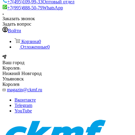
+7(495)109-99-33
Оптовый отдел
+7(995)888-50-79
WhatsApp
Заказать звонок
Задать вопрос
Войти
Корзина
0
Отложенные
0
Ваш город
Королев
Нижний Новгород
Ульяновск
Королев
magazin@ckmf.ru
Вконтакте
Telegram
YouTube