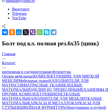
magazin@ckmf.ru
Вконтакте
Telegram
YouTube
Болт под кл. полная рез.6х35 (цинк)
Главная
—
Каталог
—
крепежная и соединительная фурнитура
Опоры мебельные
КОМПЛЕКТУЮЩИЕ ДЛЯ МЯГКОЙ
МЕБЕЛИ
Мебельные ткани
НАПОЛНИТЕЛИ ДЛЯ
МАТРАСОВ
МАТРАСНЫЕ ТКАНИ
КЛЕЕВЫЕ
МАТЕРИАЛЫ
ИЗДЕЛИЯ ИЗ ДРЕВЕСИНЫ
МЕХАНИЗМЫ И
ПРОЧИЕ КОМПЛЕКТУЮЩИЕ
НЕТКАНЫЕ
МАТЕРИАЛЫ
НАПОЛНИТЕЛИ ДЛЯ МЕБЕЛИ
ТКАНЫЕ
МАТЕРИАЛЫ
КАРКАСЫ И МЕТАЛЛОКАРКАСЫ ДЛЯ
СТУЛЬЕВ
ШВЕЙНАЯ ФУРНИТУРА
Оборудование и ручной