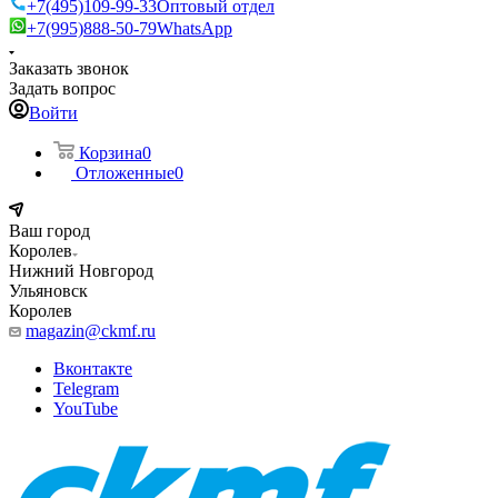
+7(495)109-99-33
Оптовый отдел
+7(995)888-50-79
WhatsApp
Заказать звонок
Задать вопрос
Войти
Корзина
0
Отложенные
0
Ваш город
Королев
Нижний Новгород
Ульяновск
Королев
magazin@ckmf.ru
Вконтакте
Telegram
YouTube