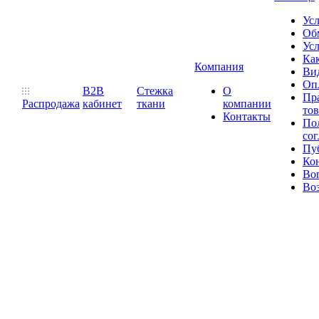
Ус
Обм
Усл
Как
Компания
Ви
Оп
B2B
Стежка
О
Пр
Распродажа
кабинет
ткани
компании
то
Контакты
Пол
со
Пу
Ко
Во
Воз