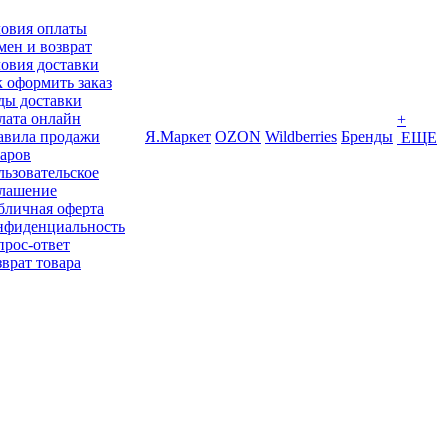
ловия оплаты
ен и возврат
овия доставки
 оформить заказ
ды доставки
лата онлайн
+
авила продажи
Я.Маркет
OZON
Wildberries
Бренды
ЕЩЕ
варов
ьзовательское
глашение
бличная оферта
нфиденциальность
прос-ответ
врат товара