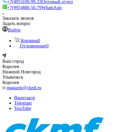
+7(495)109-99-33
Оптовый отдел
+7(995)888-50-79
WhatsApp
Заказать звонок
Задать вопрос
Войти
Корзина
0
Отложенные
0
Ваш город
Королев
Нижний Новгород
Ульяновск
Королев
magazin@ckmf.ru
Вконтакте
Telegram
YouTube