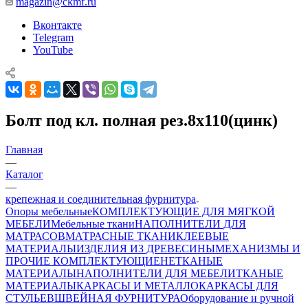
magazin@ckmf.ru
Вконтакте
Telegram
YouTube
Болт под кл. полная рез.8х110(цинк)
Главная
—
Каталог
—
крепежная и соединительная фурнитура
Опоры мебельные
КОМПЛЕКТУЮЩИЕ ДЛЯ МЯГКОЙ
МЕБЕЛИ
Мебельные ткани
НАПОЛНИТЕЛИ ДЛЯ
МАТРАСОВ
МАТРАСНЫЕ ТКАНИ
КЛЕЕВЫЕ
МАТЕРИАЛЫ
ИЗДЕЛИЯ ИЗ ДРЕВЕСИНЫ
МЕХАНИЗМЫ И
ПРОЧИЕ КОМПЛЕКТУЮЩИЕ
НЕТКАНЫЕ
МАТЕРИАЛЫ
НАПОЛНИТЕЛИ ДЛЯ МЕБЕЛИ
ТКАНЫЕ
МАТЕРИАЛЫ
КАРКАСЫ И МЕТАЛЛОКАРКАСЫ ДЛЯ
СТУЛЬЕВ
ШВЕЙНАЯ ФУРНИТУРА
Оборудование и ручной