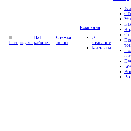
Ус
Обм
Усл
Как
Компания
Ви
Оп
B2B
Стежка
О
Пр
Распродажа
кабинет
ткани
компании
то
Контакты
Пол
со
Пу
Ко
Во
Воз