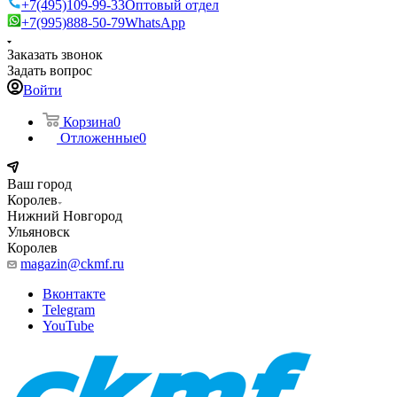
+7(495)109-99-33
Оптовый отдел
+7(995)888-50-79
WhatsApp
Заказать звонок
Задать вопрос
Войти
Корзина
0
Отложенные
0
Ваш город
Королев
Нижний Новгород
Ульяновск
Королев
magazin@ckmf.ru
Вконтакте
Telegram
YouTube