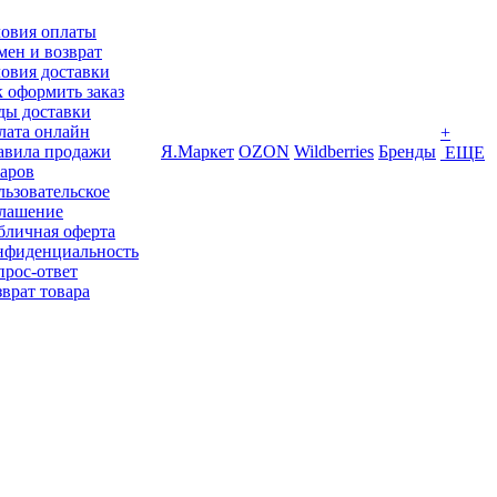
ловия оплаты
ен и возврат
овия доставки
 оформить заказ
ды доставки
лата онлайн
+
авила продажи
Я.Маркет
OZON
Wildberries
Бренды
ЕЩЕ
варов
ьзовательское
глашение
бличная оферта
нфиденциальность
прос-ответ
врат товара