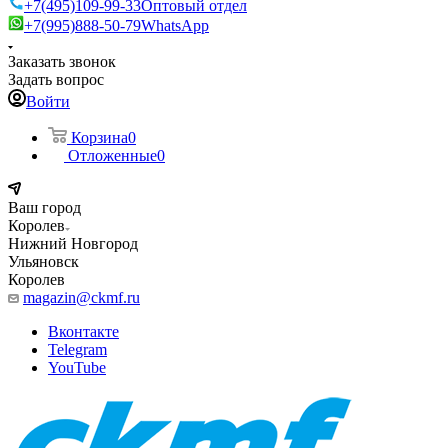
+7(495)109-99-33
Оптовый отдел
+7(995)888-50-79
WhatsApp
Заказать звонок
Задать вопрос
Войти
Корзина
0
Отложенные
0
Ваш город
Королев
Нижний Новгород
Ульяновск
Королев
magazin@ckmf.ru
Вконтакте
Telegram
YouTube