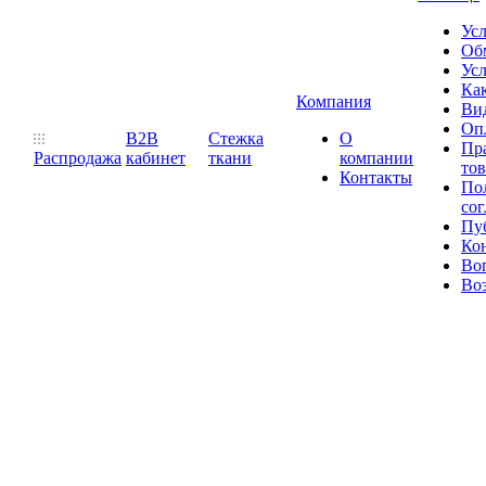
Ус
Обм
Усл
Как
Компания
Ви
Оп
B2B
Стежка
О
Пр
Распродажа
кабинет
ткани
компании
то
Контакты
Пол
со
Пу
Ко
Во
Воз