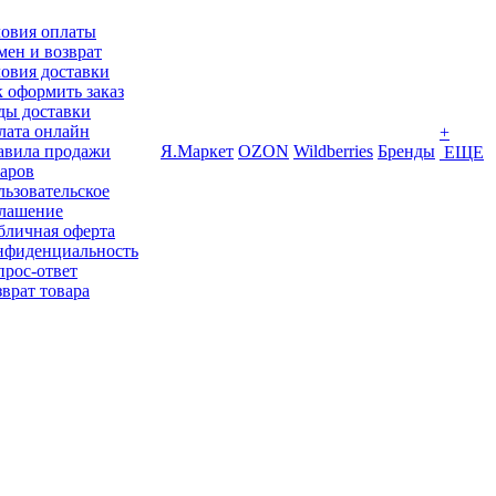
ловия оплаты
ен и возврат
овия доставки
 оформить заказ
ды доставки
лата онлайн
+
авила продажи
Я.Маркет
OZON
Wildberries
Бренды
ЕЩЕ
варов
ьзовательское
глашение
бличная оферта
нфиденциальность
прос-ответ
врат товара