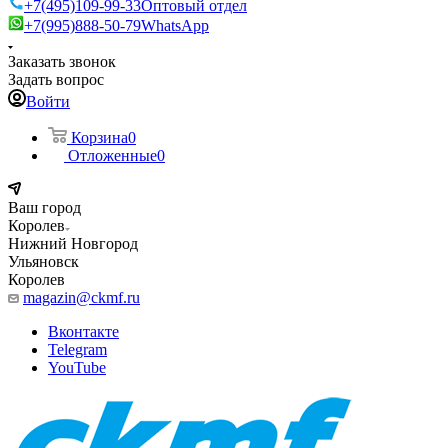
+7(495)109-99-33
Оптовый отдел
+7(995)888-50-79
WhatsApp
Заказать звонок
Задать вопрос
Войти
Корзина
0
Отложенные
0
Ваш город
Королев
Нижний Новгород
Ульяновск
Королев
magazin@ckmf.ru
Вконтакте
Telegram
YouTube