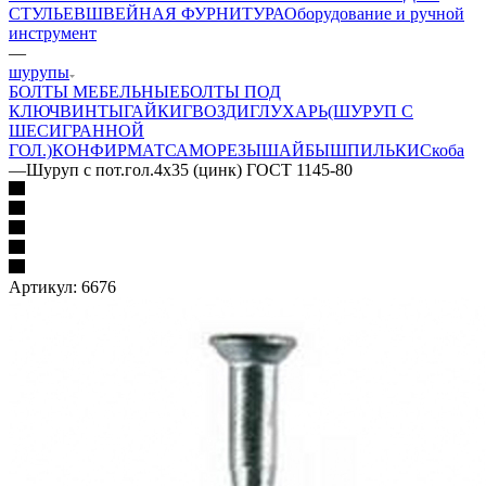
СТУЛЬЕВ
ШВЕЙНАЯ ФУРНИТУРА
Оборудование и ручной
инструмент
—
шурупы
БОЛТЫ МЕБЕЛЬНЫЕ
БОЛТЫ ПОД
КЛЮЧ
ВИНТЫ
ГАЙКИ
ГВОЗДИ
ГЛУХАРЬ(ШУРУП С
ШЕСИГРАННОЙ
ГОЛ.)
КОНФИРМАТ
САМОРЕЗЫ
ШАЙБЫ
ШПИЛЬКИ
Скоба
—
Шуруп с пот.гол.4х35 (цинк) ГОСТ 1145-80
Артикул:
6676