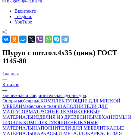
magazin@ckmf.ru
Вконтакте
Telegram
YouTube
Шуруп с пот.гол.4х35 (цинк) ГОСТ
1145-80
Главная
—
Каталог
—
крепежная и соединительная фурнитура
Опоры мебельные
КОМПЛЕКТУЮЩИЕ ДЛЯ МЯГКОЙ
МЕБЕЛИ
Мебельные ткани
НАПОЛНИТЕЛИ ДЛЯ
МАТРАСОВ
МАТРАСНЫЕ ТКАНИ
КЛЕЕВЫЕ
МАТЕРИАЛЫ
ИЗДЕЛИЯ ИЗ ДРЕВЕСИНЫ
МЕХАНИЗМЫ И
ПРОЧИЕ КОМПЛЕКТУЮЩИЕ
НЕТКАНЫЕ
МАТЕРИАЛЫ
НАПОЛНИТЕЛИ ДЛЯ МЕБЕЛИ
ТКАНЫЕ
МАТЕРИАЛЫ
КАРКАСЫ И МЕТАЛЛОКАРКАСЫ ДЛЯ