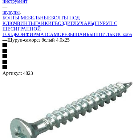
инструмент
—
шурупы
БОЛТЫ МЕБЕЛЬНЫЕ
БОЛТЫ ПОД
КЛЮЧ
ВИНТЫ
ГАЙКИ
ГВОЗДИ
ГЛУХАРЬ(ШУРУП С
ШЕСИГРАННОЙ
ГОЛ.)
КОНФИРМАТ
САМОРЕЗЫ
ШАЙБЫ
ШПИЛЬКИ
Скоба
—
Шуруп-саморез белый 4.0х25
Артикул:
4823