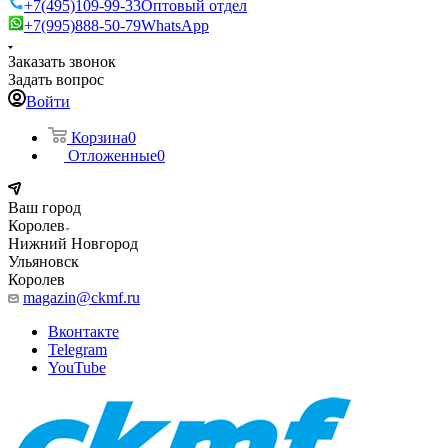
+7(495)109-99-33
Оптовый отдел
+7(995)888-50-79
WhatsApp
Заказать звонок
Задать вопрос
Войти
Корзина
0
Отложенные
0
Ваш город
Королев
Нижний Новгород
Ульяновск
Королев
magazin@ckmf.ru
Вконтакте
Telegram
YouTube