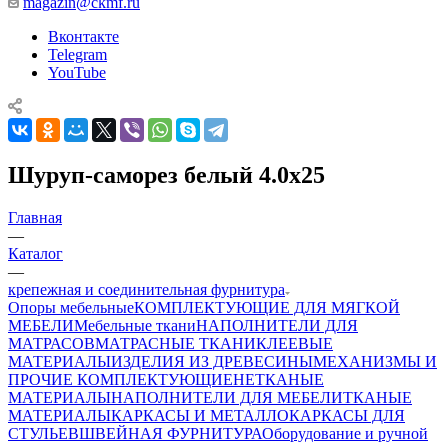
magazin@ckmf.ru
Вконтакте
Telegram
YouTube
Шуруп-саморез белый 4.0х25
Главная
—
Каталог
—
крепежная и соединительная фурнитура
Опоры мебельные
КОМПЛЕКТУЮЩИЕ ДЛЯ МЯГКОЙ
МЕБЕЛИ
Мебельные ткани
НАПОЛНИТЕЛИ ДЛЯ
МАТРАСОВ
МАТРАСНЫЕ ТКАНИ
КЛЕЕВЫЕ
МАТЕРИАЛЫ
ИЗДЕЛИЯ ИЗ ДРЕВЕСИНЫ
МЕХАНИЗМЫ И
ПРОЧИЕ КОМПЛЕКТУЮЩИЕ
НЕТКАНЫЕ
МАТЕРИАЛЫ
НАПОЛНИТЕЛИ ДЛЯ МЕБЕЛИ
ТКАНЫЕ
МАТЕРИАЛЫ
КАРКАСЫ И МЕТАЛЛОКАРКАСЫ ДЛЯ
СТУЛЬЕВ
ШВЕЙНАЯ ФУРНИТУРА
Оборудование и ручной