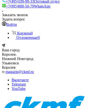
+7(495)109-99-33
Оптовый отдел
+7(995)888-50-79
WhatsApp
Заказать звонок
Задать вопрос
Войти
Корзина
0
Отложенные
0
Ваш город
Королев
Нижний Новгород
Ульяновск
Королев
magazin@ckmf.ru
Вконтакте
Telegram
YouTube