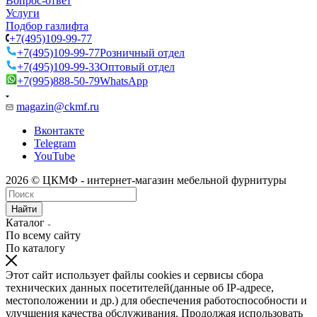
Вопрос-ответ
Услуги
Подбор газлифта
+7(495)109-99-77
+7(495)109-99-77
Розничный отдел
+7(495)109-99-33
Оптовый отдел
+7(995)888-50-79
WhatsApp
magazin@ckmf.ru
Вконтакте
Telegram
YouTube
2026 © ЦКМФ - интернет-магазин мебельной фурнитуры
Найти
Каталог
По всему сайту
По каталогу
Этот сайт использует файлы cookies и сервисы сбора
технических данных посетителей(данные об IP-адресе,
местоположении и др.) для обеспечения работоспособности и
улучшения качества обслуживания. Продолжая использовать