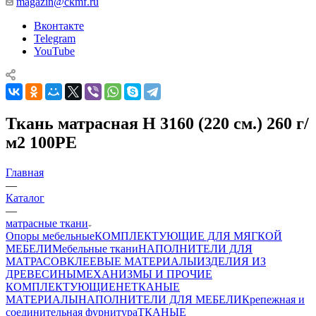
magazin@ckmf.ru
Вконтакте
Telegram
YouTube
Ткань матрасная H 3160 (220 см.) 260 г/
м2 100PE
Главная
—
Каталог
—
матрасные ткани
Опоры мебельные
КОМПЛЕКТУЮЩИЕ ДЛЯ МЯГКОЙ
МЕБЕЛИ
Мебельные ткани
НАПОЛНИТЕЛИ ДЛЯ
МАТРАСОВ
КЛЕЕВЫЕ МАТЕРИАЛЫ
ИЗДЕЛИЯ ИЗ
ДРЕВЕСИНЫ
МЕХАНИЗМЫ И ПРОЧИЕ
КОМПЛЕКТУЮЩИЕ
НЕТКАНЫЕ
МАТЕРИАЛЫ
НАПОЛНИТЕЛИ ДЛЯ МЕБЕЛИ
Крепежная и
соединительная фурнитура
ТКАНЫЕ