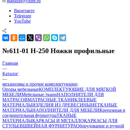
magazin@ckmf.ru
Вконтакте
Telegram
YouTube
№611-01 H-250 Ножки профильные
Главная
—
Каталог
—
механизмы и прочие комплектующие
Опоры мебельные
КОМПЛЕКТУЮЩИЕ ДЛЯ МЯГКОЙ
МЕБЕЛИ
Мебельные ткани
НАПОЛНИТЕЛИ ДЛЯ
МАТРАСОВ
МАТРАСНЫЕ ТКАНИ
КЛЕЕВЫЕ
МАТЕРИАЛЫ
ИЗДЕЛИЯ ИЗ ДРЕВЕСИНЫ
НЕТКАНЫЕ
МАТЕРИАЛЫ
НАПОЛНИТЕЛИ ДЛЯ МЕБЕЛИ
Крепежная и
соединительная фурнитура
ТКАНЫЕ
МАТЕРИАЛЫ
КАРКАСЫ И МЕТАЛЛОКАРКАСЫ ДЛЯ
СТУЛЬЕВ
ШВЕЙНАЯ ФУРНИТУРА
Оборудование и ручной