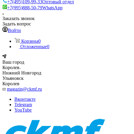
+7(495)109-99-33
Оптовый отдел
+7(995)888-50-79
WhatsApp
Заказать звонок
Задать вопрос
Войти
Корзина
0
Отложенные
0
Ваш город
Королев
Нижний Новгород
Ульяновск
Королев
magazin@ckmf.ru
Вконтакте
Telegram
YouTube