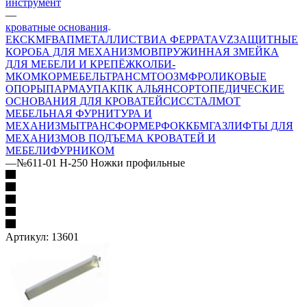
инструмент
—
кроватные основания
ЕК
CKMF
ВАП
МЕТАЛЛИСТ
ВИА ФЕРРАТА
VZ
ЗАЩИТНЫЕ
КОРОБА ДЛЯ МЕХАНИЗМОВ
ПРУЖИННАЯ ЗМЕЙКА
ДЛЯ МЕБЕЛИ И КРЕПЁЖ
КОЛБИ-
М
КОМКОР
МЕБЕЛЬТРАНС
MTO
ОЗМФ
РОЛИКОВЫЕ
ОПОРЫ
ПАРМАУПАК
ПК АЛЬЯНС
ОРТОПЕДИЧЕСКИЕ
ОСНОВАНИЯ ДЛЯ КРОВАТЕЙ
СИС
СТАЛМОТ
МЕБЕЛЬНАЯ ФУРНИТУРА И
МЕХАНИЗМЫ
ТРАНСФОРМЕР
ФОК
КБМ
ГАЗЛИФТЫ ДЛЯ
МЕХАНИЗМОВ ПОДЪЕМА КРОВАТЕЙ И
МЕБЕЛИ
ФУРНИКОМ
—
№611-01 H-250 Ножки профильные
Артикул:
13601