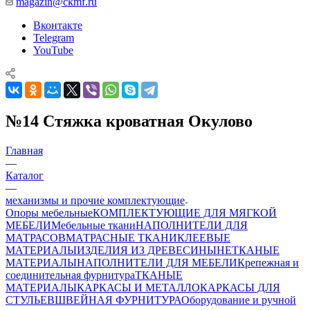
magazin@ckmf.ru
Вконтакте
Telegram
YouTube
№14 Стяжка кроватная Окулово
Главная
—
Каталог
—
механизмы и прочие комплектующие
Опоры мебельные
КОМПЛЕКТУЮЩИЕ ДЛЯ МЯГКОЙ
МЕБЕЛИ
Мебельные ткани
НАПОЛНИТЕЛИ ДЛЯ
МАТРАСОВ
МАТРАСНЫЕ ТКАНИ
КЛЕЕВЫЕ
МАТЕРИАЛЫ
ИЗДЕЛИЯ ИЗ ДРЕВЕСИНЫ
НЕТКАНЫЕ
МАТЕРИАЛЫ
НАПОЛНИТЕЛИ ДЛЯ МЕБЕЛИ
Крепежная и
соединительная фурнитура
ТКАНЫЕ
МАТЕРИАЛЫ
КАРКАСЫ И МЕТАЛЛОКАРКАСЫ ДЛЯ
СТУЛЬЕВ
ШВЕЙНАЯ ФУРНИТУРА
Оборудование и ручной