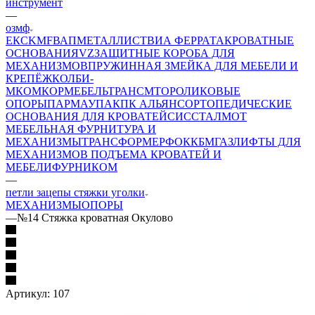
инструмент
—
озмф
ЕК
CKMF
ВАП
МЕТАЛЛИСТ
ВИА ФЕРРАТА
КРОВАТНЫЕ
ОСНОВАНИЯ
VZ
ЗАЩИТНЫЕ КОРОБА ДЛЯ
МЕХАНИЗМОВ
ПРУЖИННАЯ ЗМЕЙКА ДЛЯ МЕБЕЛИ И
КРЕПЁЖ
КОЛБИ-
М
КОМКОР
МЕБЕЛЬТРАНС
MTO
РОЛИКОВЫЕ
ОПОРЫ
ПАРМАУПАК
ПК АЛЬЯНС
ОРТОПЕДИЧЕСКИЕ
ОСНОВАНИЯ ДЛЯ КРОВАТЕЙ
СИС
СТАЛМОТ
МЕБЕЛЬНАЯ ФУРНИТУРА И
МЕХАНИЗМЫ
ТРАНСФОРМЕР
ФОК
КБМ
ГАЗЛИФТЫ ДЛЯ
МЕХАНИЗМОВ ПОДЪЕМА КРОВАТЕЙ И
МЕБЕЛИ
ФУРНИКОМ
—
петли зацепы стяжки уголки
МЕХАНИЗМЫ
ОПОРЫ
—
№14 Стяжка кроватная Окулово
Артикул:
107