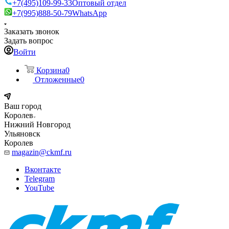
+7(495)109-99-33
Оптовый отдел
+7(995)888-50-79
WhatsApp
Заказать звонок
Задать вопрос
Войти
Корзина
0
Отложенные
0
Ваш город
Королев
Нижний Новгород
Ульяновск
Королев
magazin@ckmf.ru
Вконтакте
Telegram
YouTube