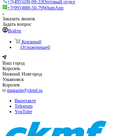
+7(495)109-99-33
Оптовый отдел
+7(995)888-50-79
WhatsApp
Заказать звонок
Задать вопрос
Войти
Корзина
0
Отложенные
0
Ваш город
Королев
Нижний Новгород
Ульяновск
Королев
magazin@ckmf.ru
Вконтакте
Telegram
YouTube