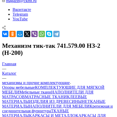
magazin@ckmf.ru
Вконтакте
Telegram
YouTube
Механизм тик-так 741.579.00 НЗ-2
(Н-200)
Главная
—
Каталог
—
механизмы и прочие комплектующие
Опоры мебельные
КОМПЛЕКТУЮЩИЕ ДЛЯ МЯГКОЙ
МЕБЕЛИ
Мебельные ткани
НАПОЛНИТЕЛИ ДЛЯ
МАТРАСОВ
МАТРАСНЫЕ ТКАНИ
КЛЕЕВЫЕ
МАТЕРИАЛЫ
ИЗДЕЛИЯ ИЗ ДРЕВЕСИНЫ
НЕТКАНЫЕ
МАТЕРИАЛЫ
НАПОЛНИТЕЛИ ДЛЯ МЕБЕЛИ
Крепежная и
соединительная фурнитура
ТКАНЫЕ
МАТЕРИАЛЫ
КАРКАСЫ И МЕТАЛЛОКАРКАСЫ ДЛЯ