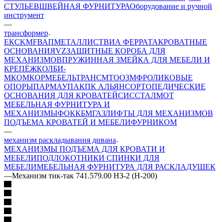
СТУЛЬЕВ
ШВЕЙНАЯ ФУРНИТУРА
Оборудование и ручной
инструмент
—
трансформер
ЕК
CKMF
ВАП
МЕТАЛЛИСТ
ВИА ФЕРРАТА
КРОВАТНЫЕ
ОСНОВАНИЯ
VZ
ЗАЩИТНЫЕ КОРОБА ДЛЯ
МЕХАНИЗМОВ
ПРУЖИННАЯ ЗМЕЙКА ДЛЯ МЕБЕЛИ И
КРЕПЁЖ
КОЛБИ-
М
КОМКОР
МЕБЕЛЬТРАНС
MTO
ОЗМФ
РОЛИКОВЫЕ
ОПОРЫ
ПАРМАУПАК
ПК АЛЬЯНС
ОРТОПЕДИЧЕСКИЕ
ОСНОВАНИЯ ДЛЯ КРОВАТЕЙ
СИС
СТАЛМОТ
МЕБЕЛЬНАЯ ФУРНИТУРА И
МЕХАНИЗМЫ
ФОК
КБМ
ГАЗЛИФТЫ ДЛЯ МЕХАНИЗМОВ
ПОДЪЕМА КРОВАТЕЙ И МЕБЕЛИ
ФУРНИКОМ
—
механизм раскладывания дивана
МЕХАНИЗМЫ ПОДЪЕМА ДЛЯ КРОВАТИ И
МЕБЕЛИ
ПОДЛОКОТНИКИ СПИНКИ ДЛЯ
МЕБЕЛИ
МЕБЕЛЬНАЯ ФУРНИТУРА ДЛЯ РАСКЛАДУШЕК
—
Механизм тик-так 741.579.00 НЗ-2 (Н-200)