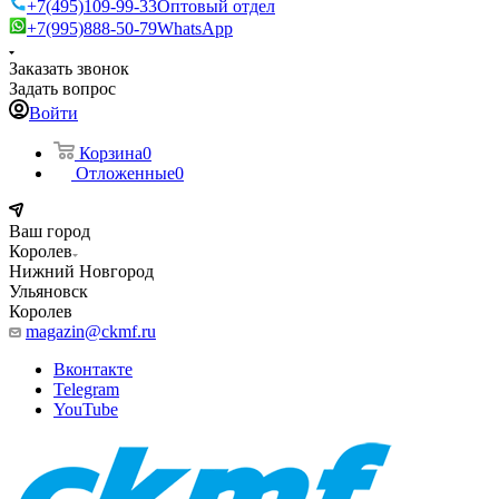
+7(495)109-99-33
Оптовый отдел
+7(995)888-50-79
WhatsApp
Заказать звонок
Задать вопрос
Войти
Корзина
0
Отложенные
0
Ваш город
Королев
Нижний Новгород
Ульяновск
Королев
magazin@ckmf.ru
Вконтакте
Telegram
YouTube