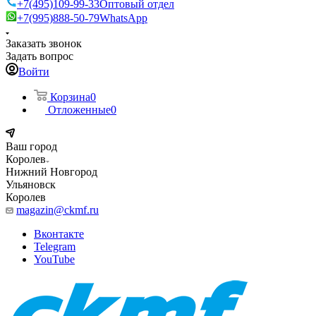
+7(495)109-99-33
Оптовый отдел
+7(995)888-50-79
WhatsApp
Заказать звонок
Задать вопрос
Войти
Корзина
0
Отложенные
0
Ваш город
Королев
Нижний Новгород
Ульяновск
Королев
magazin@ckmf.ru
Вконтакте
Telegram
YouTube