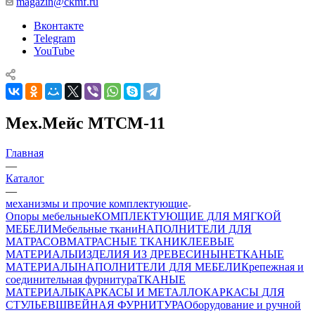
magazin@ckmf.ru
Вконтакте
Telegram
YouTube
Мех.Мейс МТСМ-11
Главная
—
Каталог
—
механизмы и прочие комплектующие
Опоры мебельные
КОМПЛЕКТУЮЩИЕ ДЛЯ МЯГКОЙ
МЕБЕЛИ
Мебельные ткани
НАПОЛНИТЕЛИ ДЛЯ
МАТРАСОВ
МАТРАСНЫЕ ТКАНИ
КЛЕЕВЫЕ
МАТЕРИАЛЫ
ИЗДЕЛИЯ ИЗ ДРЕВЕСИНЫ
НЕТКАНЫЕ
МАТЕРИАЛЫ
НАПОЛНИТЕЛИ ДЛЯ МЕБЕЛИ
Крепежная и
соединительная фурнитура
ТКАНЫЕ
МАТЕРИАЛЫ
КАРКАСЫ И МЕТАЛЛОКАРКАСЫ ДЛЯ
СТУЛЬЕВ
ШВЕЙНАЯ ФУРНИТУРА
Оборудование и ручной