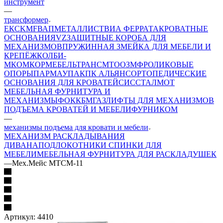
инструмент
—
трансформер
ЕК
CKMF
ВАП
МЕТАЛЛИСТ
ВИА ФЕРРАТА
КРОВАТНЫЕ
ОСНОВАНИЯ
VZ
ЗАЩИТНЫЕ КОРОБА ДЛЯ
МЕХАНИЗМОВ
ПРУЖИННАЯ ЗМЕЙКА ДЛЯ МЕБЕЛИ И
КРЕПЁЖ
КОЛБИ-
М
КОМКОР
МЕБЕЛЬТРАНС
MTO
ОЗМФ
РОЛИКОВЫЕ
ОПОРЫ
ПАРМАУПАК
ПК АЛЬЯНС
ОРТОПЕДИЧЕСКИЕ
ОСНОВАНИЯ ДЛЯ КРОВАТЕЙ
СИС
СТАЛМОТ
МЕБЕЛЬНАЯ ФУРНИТУРА И
МЕХАНИЗМЫ
ФОК
КБМ
ГАЗЛИФТЫ ДЛЯ МЕХАНИЗМОВ
ПОДЪЕМА КРОВАТЕЙ И МЕБЕЛИ
ФУРНИКОМ
—
механизмы подъема для кровати и мебели
МЕХАНИЗМ РАСКЛАДЫВАНИЯ
ДИВАНА
ПОДЛОКОТНИКИ СПИНКИ ДЛЯ
МЕБЕЛИ
МЕБЕЛЬНАЯ ФУРНИТУРА ДЛЯ РАСКЛАДУШЕК
—
Мех.Мейс МТСМ-11
Артикул:
4410