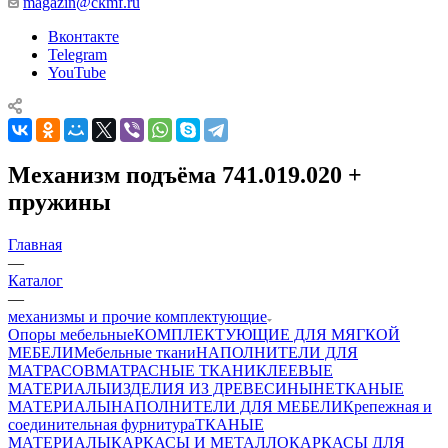
magazin@ckmf.ru
Вконтакте
Telegram
YouTube
Механизм подъёма 741.019.020 +
пружины
Главная
—
Каталог
—
механизмы и прочие комплектующие
Опоры мебельные
КОМПЛЕКТУЮЩИЕ ДЛЯ МЯГКОЙ
МЕБЕЛИ
Мебельные ткани
НАПОЛНИТЕЛИ ДЛЯ
МАТРАСОВ
МАТРАСНЫЕ ТКАНИ
КЛЕЕВЫЕ
МАТЕРИАЛЫ
ИЗДЕЛИЯ ИЗ ДРЕВЕСИНЫ
НЕТКАНЫЕ
МАТЕРИАЛЫ
НАПОЛНИТЕЛИ ДЛЯ МЕБЕЛИ
Крепежная и
соединительная фурнитура
ТКАНЫЕ
МАТЕРИАЛЫ
КАРКАСЫ И МЕТАЛЛОКАРКАСЫ ДЛЯ