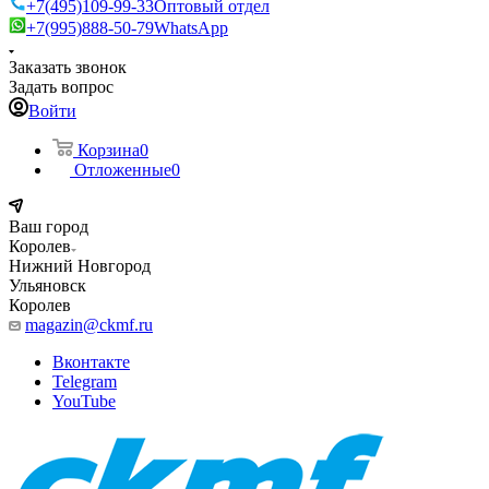
+7(495)109-99-33
Оптовый отдел
+7(995)888-50-79
WhatsApp
Заказать звонок
Задать вопрос
Войти
Корзина
0
Отложенные
0
Ваш город
Королев
Нижний Новгород
Ульяновск
Королев
magazin@ckmf.ru
Вконтакте
Telegram
YouTube