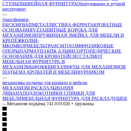
СТУЛЬЕВ
ШВЕЙНАЯ ФУРНИТУРА
Оборудование и ручной
инструмент
—
трансформер
ЕК
CKMF
ВАП
МЕТАЛЛИСТ
ВИА ФЕРРАТА
КРОВАТНЫЕ
ОСНОВАНИЯ
VZ
ЗАЩИТНЫЕ КОРОБА ДЛЯ
МЕХАНИЗМОВ
ПРУЖИННАЯ ЗМЕЙКА ДЛЯ МЕБЕЛИ И
КРЕПЁЖ
КОЛБИ-
М
КОМКОР
МЕБЕЛЬТРАНС
MTO
ОЗМФ
РОЛИКОВЫЕ
ОПОРЫ
ПАРМАУПАК
ПК АЛЬЯНС
ОРТОПЕДИЧЕСКИЕ
ОСНОВАНИЯ ДЛЯ КРОВАТЕЙ
СИС
СТАЛМОТ
МЕБЕЛЬНАЯ ФУРНИТУРА И
МЕХАНИЗМЫ
ФОК
КБМ
ГАЗЛИФТЫ ДЛЯ МЕХАНИЗМОВ
ПОДЪЕМА КРОВАТЕЙ И МЕБЕЛИ
ФУРНИКОМ
—
механизмы подъема для кровати и мебели
МЕХАНИЗМ РАСКЛАДЫВАНИЯ
ДИВАНА
ПОДЛОКОТНИКИ СПИНКИ ДЛЯ
МЕБЕЛИ
МЕБЕЛЬНАЯ ФУРНИТУРА ДЛЯ РАСКЛАДУШЕК
—
Механизм подъёма 741.019.020 + пружины