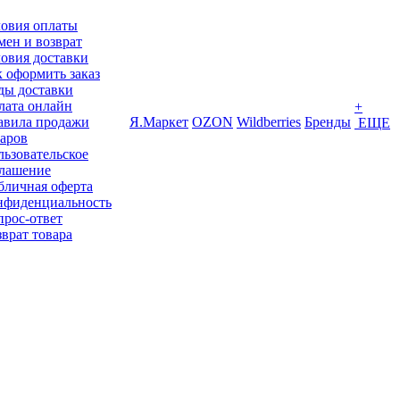
ловия оплаты
ен и возврат
овия доставки
 оформить заказ
ды доставки
лата онлайн
+
авила продажи
Я.Маркет
OZON
Wildberries
Бренды
ЕЩЕ
варов
ьзовательское
глашение
бличная оферта
нфиденциальность
прос-ответ
врат товара