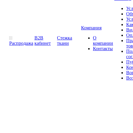
Ус
Обм
Усл
Как
Компания
Ви
Оп
B2B
Стежка
О
Пр
Распродажа
кабинет
ткани
компании
то
Контакты
Пол
со
Пу
Ко
Во
Воз