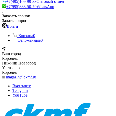
+7(495)109-99-33
Оптовый отдел
+7(995)888-50-79
WhatsApp
Заказать звонок
Задать вопрос
Войти
Корзина
0
Отложенные
0
Ваш город
Королев
Нижний Новгород
Ульяновск
Королев
magazin@ckmf.ru
Вконтакте
Telegram
YouTube