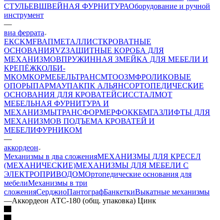
СТУЛЬЕВ
ШВЕЙНАЯ ФУРНИТУРА
Оборудование и ручной
инструмент
—
виа феррата
ЕК
CKMF
ВАП
МЕТАЛЛИСТ
КРОВАТНЫЕ
ОСНОВАНИЯ
VZ
ЗАЩИТНЫЕ КОРОБА ДЛЯ
МЕХАНИЗМОВ
ПРУЖИННАЯ ЗМЕЙКА ДЛЯ МЕБЕЛИ И
КРЕПЁЖ
КОЛБИ-
М
КОМКОР
МЕБЕЛЬТРАНС
MTO
ОЗМФ
РОЛИКОВЫЕ
ОПОРЫ
ПАРМАУПАК
ПК АЛЬЯНС
ОРТОПЕДИЧЕСКИЕ
ОСНОВАНИЯ ДЛЯ КРОВАТЕЙ
СИС
СТАЛМОТ
МЕБЕЛЬНАЯ ФУРНИТУРА И
МЕХАНИЗМЫ
ТРАНСФОРМЕР
ФОК
КБМ
ГАЗЛИФТЫ ДЛЯ
МЕХАНИЗМОВ ПОДЪЕМА КРОВАТЕЙ И
МЕБЕЛИ
ФУРНИКОМ
—
аккордеон
Механизмы в два сложения
МЕХАНИЗМЫ ДЛЯ КРЕСЕЛ
(МЕХАНИЧЕСКИЕ)
МЕХАНИЗМЫ ДЛЯ МЕБЕЛИ С
ЭЛЕКТРОПРИВОДОМ
Ортопедические основания для
мебели
Механизмы в три
сложения
Серджио
Пантограф
Банкетки
Выкатные механизмы
—
Аккордеон АТС-180 (общ. упаковка) Цинк