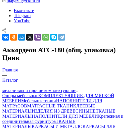
magazin@ckmf.ru
Вконтакте
Telegram
YouTube
Аккордеон АТС-180 (общ. упаковка)
Цинк
Главная
—
Каталог
—
механизмы и прочие комплектующие
Опоры мебельные
КОМПЛЕКТУЮЩИЕ ДЛЯ МЯГКОЙ
МЕБЕЛИ
Мебельные ткани
НАПОЛНИТЕЛИ ДЛЯ
МАТРАСОВ
МАТРАСНЫЕ ТКАНИ
КЛЕЕВЫЕ
МАТЕРИАЛЫ
ИЗДЕЛИЯ ИЗ ДРЕВЕСИНЫ
НЕТКАНЫЕ
МАТЕРИАЛЫ
НАПОЛНИТЕЛИ ДЛЯ МЕБЕЛИ
Крепежная и
соединительная фурнитура
ТКАНЫЕ
МАТЕРИАЛЫ
КАРКАСЫ И МЕТАЛЛОКАРКАСЫ ДЛЯ