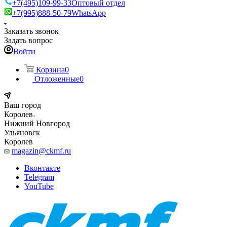
+7(495)109-99-33
Оптовый отдел
+7(995)888-50-79
WhatsApp
Заказать звонок
Задать вопрос
Войти
Корзина
0
Отложенные
0
Ваш город
Королев
Нижний Новгород
Ульяновск
Королев
magazin@ckmf.ru
Вконтакте
Telegram
YouTube