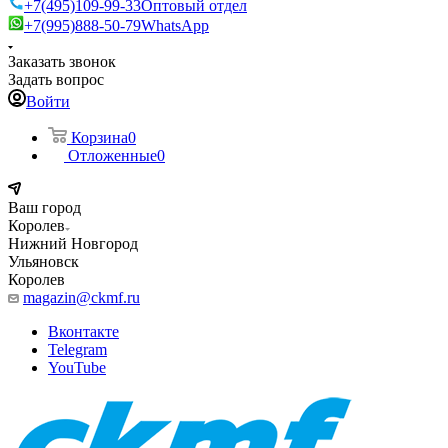
+7(495)109-99-33
Оптовый отдел
+7(995)888-50-79
WhatsApp
Заказать звонок
Задать вопрос
Войти
Корзина
0
Отложенные
0
Ваш город
Королев
Нижний Новгород
Ульяновск
Королев
magazin@ckmf.ru
Вконтакте
Telegram
YouTube