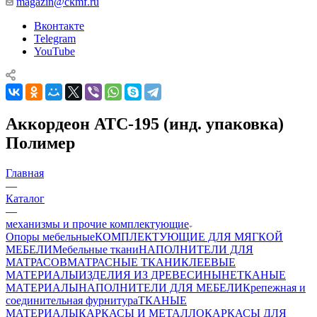
magazin@ckmf.ru
Вконтакте
Telegram
YouTube
Аккордеон АТС-195 (инд. упаковка)
Полимер
Главная
—
Каталог
—
механизмы и прочие комплектующие
Опоры мебельные
КОМПЛЕКТУЮЩИЕ ДЛЯ МЯГКОЙ
МЕБЕЛИ
Мебельные ткани
НАПОЛНИТЕЛИ ДЛЯ
МАТРАСОВ
МАТРАСНЫЕ ТКАНИ
КЛЕЕВЫЕ
МАТЕРИАЛЫ
ИЗДЕЛИЯ ИЗ ДРЕВЕСИНЫ
НЕТКАНЫЕ
МАТЕРИАЛЫ
НАПОЛНИТЕЛИ ДЛЯ МЕБЕЛИ
Крепежная и
соединительная фурнитура
ТКАНЫЕ
МАТЕРИАЛЫ
КАРКАСЫ И МЕТАЛЛОКАРКАСЫ ДЛЯ