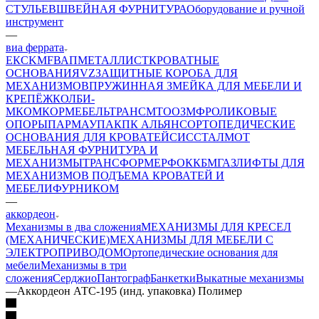
СТУЛЬЕВ
ШВЕЙНАЯ ФУРНИТУРА
Оборудование и ручной
инструмент
—
виа феррата
ЕК
CKMF
ВАП
МЕТАЛЛИСТ
КРОВАТНЫЕ
ОСНОВАНИЯ
VZ
ЗАЩИТНЫЕ КОРОБА ДЛЯ
МЕХАНИЗМОВ
ПРУЖИННАЯ ЗМЕЙКА ДЛЯ МЕБЕЛИ И
КРЕПЁЖ
КОЛБИ-
М
КОМКОР
МЕБЕЛЬТРАНС
MTO
ОЗМФ
РОЛИКОВЫЕ
ОПОРЫ
ПАРМАУПАК
ПК АЛЬЯНС
ОРТОПЕДИЧЕСКИЕ
ОСНОВАНИЯ ДЛЯ КРОВАТЕЙ
СИС
СТАЛМОТ
МЕБЕЛЬНАЯ ФУРНИТУРА И
МЕХАНИЗМЫ
ТРАНСФОРМЕР
ФОК
КБМ
ГАЗЛИФТЫ ДЛЯ
МЕХАНИЗМОВ ПОДЪЕМА КРОВАТЕЙ И
МЕБЕЛИ
ФУРНИКОМ
—
аккордеон
Механизмы в два сложения
МЕХАНИЗМЫ ДЛЯ КРЕСЕЛ
(МЕХАНИЧЕСКИЕ)
МЕХАНИЗМЫ ДЛЯ МЕБЕЛИ С
ЭЛЕКТРОПРИВОДОМ
Ортопедические основания для
мебели
Механизмы в три
сложения
Серджио
Пантограф
Банкетки
Выкатные механизмы
—
Аккордеон АТС-195 (инд. упаковка) Полимер