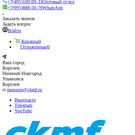
+7(495)109-99-33
Оптовый отдел
+7(995)888-50-79
WhatsApp
Заказать звонок
Задать вопрос
Войти
Корзина
0
Отложенные
0
Ваш город
Королев
Нижний Новгород
Ульяновск
Королев
magazin@ckmf.ru
Вконтакте
Telegram
YouTube