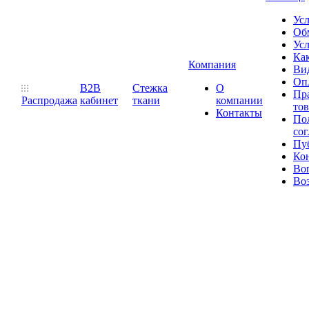
Ус
Обм
Усл
Как
Компания
Ви
Оп
B2B
Стежка
О
Пр
Распродажа
кабинет
ткани
компании
то
Контакты
Пол
со
Пу
Ко
Во
Воз