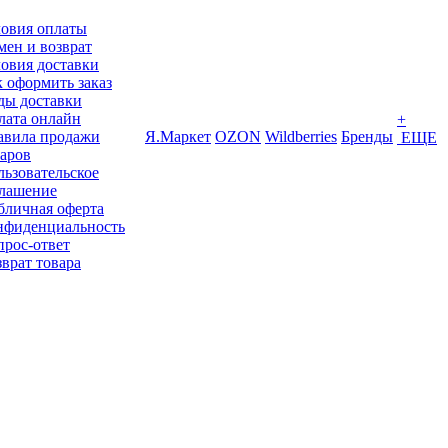
ловия оплаты
ен и возврат
овия доставки
 оформить заказ
ды доставки
лата онлайн
+
авила продажи
Я.Маркет
OZON
Wildberries
Бренды
ЕЩЕ
варов
ьзовательское
глашение
бличная оферта
нфиденциальность
прос-ответ
врат товара