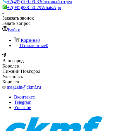
+7(495)109-99-33
Оптовый отдел
+7(995)888-50-79
WhatsApp
Заказать звонок
Задать вопрос
Войти
Корзина
0
Отложенные
0
Ваш город
Королев
Нижний Новгород
Ульяновск
Королев
magazin@ckmf.ru
Вконтакте
Telegram
YouTube