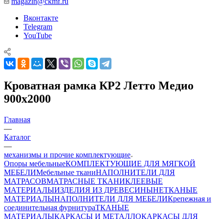
magazin@ckmf.ru
Вконтакте
Telegram
YouTube
Кроватная рамка КР2 Летто Медио
900х2000
Главная
—
Каталог
—
механизмы и прочие комплектующие
Опоры мебельные
КОМПЛЕКТУЮЩИЕ ДЛЯ МЯГКОЙ
МЕБЕЛИ
Мебельные ткани
НАПОЛНИТЕЛИ ДЛЯ
МАТРАСОВ
МАТРАСНЫЕ ТКАНИ
КЛЕЕВЫЕ
МАТЕРИАЛЫ
ИЗДЕЛИЯ ИЗ ДРЕВЕСИНЫ
НЕТКАНЫЕ
МАТЕРИАЛЫ
НАПОЛНИТЕЛИ ДЛЯ МЕБЕЛИ
Крепежная и
соединительная фурнитура
ТКАНЫЕ
МАТЕРИАЛЫ
КАРКАСЫ И МЕТАЛЛОКАРКАСЫ ДЛЯ