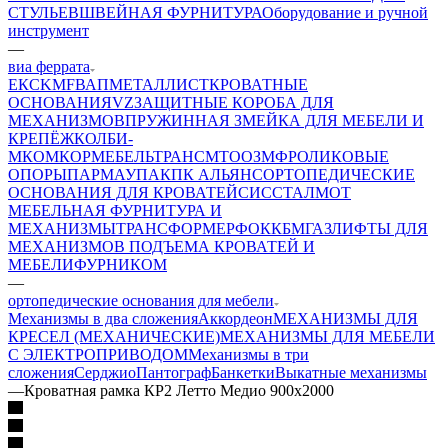
СТУЛЬЕВ
ШВЕЙНАЯ ФУРНИТУРА
Оборудование и ручной
инструмент
—
виа феррата
ЕК
CKMF
ВАП
МЕТАЛЛИСТ
КРОВАТНЫЕ
ОСНОВАНИЯ
VZ
ЗАЩИТНЫЕ КОРОБА ДЛЯ
МЕХАНИЗМОВ
ПРУЖИННАЯ ЗМЕЙКА ДЛЯ МЕБЕЛИ И
КРЕПЁЖ
КОЛБИ-
М
КОМКОР
МЕБЕЛЬТРАНС
MTO
ОЗМФ
РОЛИКОВЫЕ
ОПОРЫ
ПАРМАУПАК
ПК АЛЬЯНС
ОРТОПЕДИЧЕСКИЕ
ОСНОВАНИЯ ДЛЯ КРОВАТЕЙ
СИС
СТАЛМОТ
МЕБЕЛЬНАЯ ФУРНИТУРА И
МЕХАНИЗМЫ
ТРАНСФОРМЕР
ФОК
КБМ
ГАЗЛИФТЫ ДЛЯ
МЕХАНИЗМОВ ПОДЪЕМА КРОВАТЕЙ И
МЕБЕЛИ
ФУРНИКОМ
—
ортопедические основания для мебели
Механизмы в два сложения
Аккордеон
МЕХАНИЗМЫ ДЛЯ
КРЕСЕЛ (МЕХАНИЧЕСКИЕ)
МЕХАНИЗМЫ ДЛЯ МЕБЕЛИ
С ЭЛЕКТРОПРИВОДОМ
Механизмы в три
сложения
Серджио
Пантограф
Банкетки
Выкатные механизмы
—
Кроватная рамка КР2 Летто Медио 900х2000