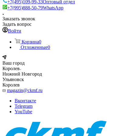
+7(495)109-99-33
Оптовый отдел
+7(995)888-50-79
WhatsApp
Заказать звонок
Задать вопрос
Войти
Корзина
0
Отложенные
0
Ваш город
Королев
Нижний Новгород
Ульяновск
Королев
magazin@ckmf.ru
Вконтакте
Telegram
YouTube