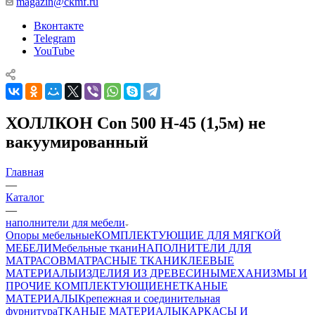
magazin@ckmf.ru
Вконтакте
Telegram
YouTube
ХОЛЛКОН Con 500 H-45 (1,5м) не
вакуумированный
Главная
—
Каталог
—
наполнители для мебели
Опоры мебельные
КОМПЛЕКТУЮЩИЕ ДЛЯ МЯГКОЙ
МЕБЕЛИ
Мебельные ткани
НАПОЛНИТЕЛИ ДЛЯ
МАТРАСОВ
МАТРАСНЫЕ ТКАНИ
КЛЕЕВЫЕ
МАТЕРИАЛЫ
ИЗДЕЛИЯ ИЗ ДРЕВЕСИНЫ
МЕХАНИЗМЫ И
ПРОЧИЕ КОМПЛЕКТУЮЩИЕ
НЕТКАНЫЕ
МАТЕРИАЛЫ
Крепежная и соединительная
фурнитура
ТКАНЫЕ МАТЕРИАЛЫ
КАРКАСЫ И