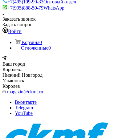
+7(495)109-99-33
Оптовый отдел
+7(995)888-50-79
WhatsApp
Заказать звонок
Задать вопрос
Войти
Корзина
0
Отложенные
0
Ваш город
Королев
Нижний Новгород
Ульяновск
Королев
magazin@ckmf.ru
Вконтакте
Telegram
YouTube