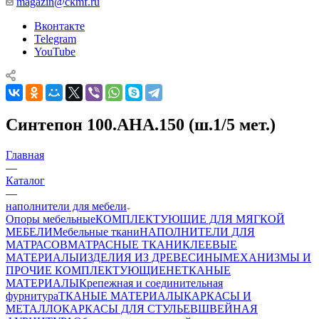
magazin@ckmf.ru
Вконтакте
Telegram
YouTube
Синтепон 100.AHA.150 (ш.1/5 мет.)
Главная
—
Каталог
—
наполнители для мебели
Опоры мебельные
КОМПЛЕКТУЮЩИЕ ДЛЯ МЯГКОЙ
МЕБЕЛИ
Мебельные ткани
НАПОЛНИТЕЛИ ДЛЯ
МАТРАСОВ
МАТРАСНЫЕ ТКАНИ
КЛЕЕВЫЕ
МАТЕРИАЛЫ
ИЗДЕЛИЯ ИЗ ДРЕВЕСИНЫ
МЕХАНИЗМЫ И
ПРОЧИЕ КОМПЛЕКТУЮЩИЕ
НЕТКАНЫЕ
МАТЕРИАЛЫ
Крепежная и соединительная
фурнитура
ТКАНЫЕ МАТЕРИАЛЫ
КАРКАСЫ И
МЕТАЛЛОКАРКАСЫ ДЛЯ СТУЛЬЕВ
ШВЕЙНАЯ