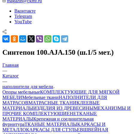
magazin@ckmf.ru
Вконтакте
Telegram
YouTube
Синтепон 100.AJA.150 (ш.1/5 мет.)
Главная
—
Каталог
—
наполнители для мебели
Опоры мебельные
КОМПЛЕКТУЮЩИЕ ДЛЯ МЯГКОЙ
МЕБЕЛИ
Мебельные ткани
НАПОЛНИТЕЛИ ДЛЯ
МАТРАСОВ
МАТРАСНЫЕ ТКАНИ
КЛЕЕВЫЕ
МАТЕРИАЛЫ
ИЗДЕЛИЯ ИЗ ДРЕВЕСИНЫ
МЕХАНИЗМЫ И
ПРОЧИЕ КОМПЛЕКТУЮЩИЕ
НЕТКАНЫЕ
МАТЕРИАЛЫ
Крепежная и соединительная
фурнитура
ТКАНЫЕ МАТЕРИАЛЫ
КАРКАСЫ И
МЕТАЛЛОКАРКАСЫ ДЛЯ СТУЛЬЕВ
ШВЕЙНАЯ