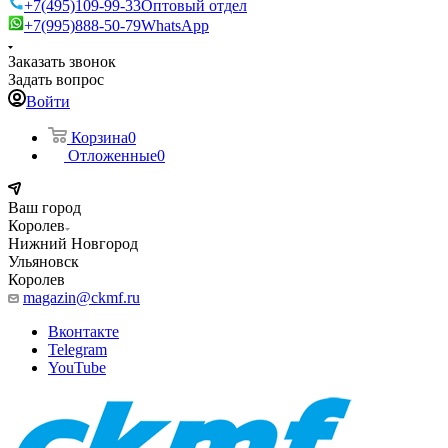
+7(495)109-99-33
Оптовый отдел
+7(995)888-50-79
WhatsApp
Заказать звонок
Задать вопрос
Войти
Корзина
0
Отложенные
0
Ваш город
Королев
Нижний Новгород
Ульяновск
Королев
magazin@ckmf.ru
Вконтакте
Telegram
YouTube