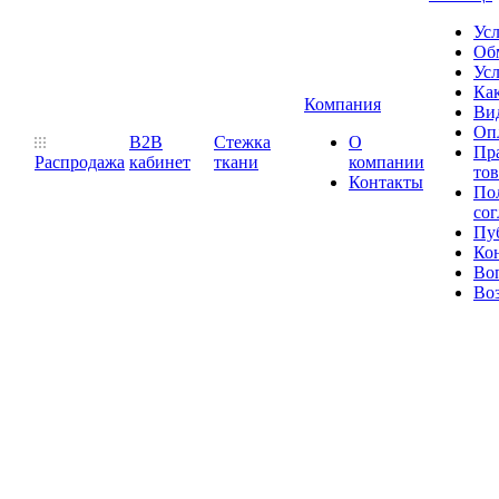
Ус
Обм
Усл
Как
Компания
Ви
Оп
B2B
Стежка
О
Пр
Распродажа
кабинет
ткани
компании
то
Контакты
Пол
со
Пу
Ко
Во
Воз