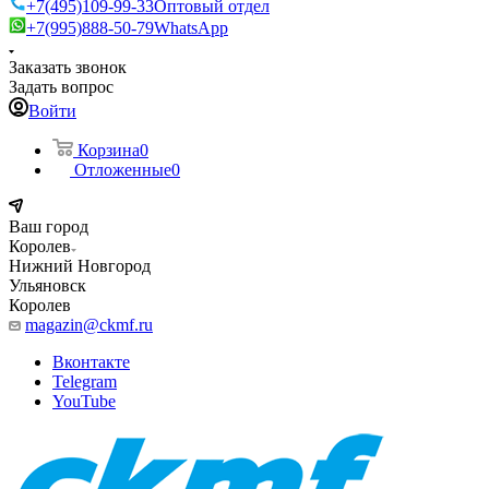
+7(495)109-99-33
Оптовый отдел
+7(995)888-50-79
WhatsApp
Заказать звонок
Задать вопрос
Войти
Корзина
0
Отложенные
0
Ваш город
Королев
Нижний Новгород
Ульяновск
Королев
magazin@ckmf.ru
Вконтакте
Telegram
YouTube