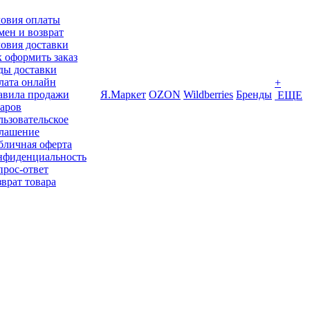
ловия оплаты
ен и возврат
овия доставки
 оформить заказ
ды доставки
лата онлайн
+
авила продажи
Я.Маркет
OZON
Wildberries
Бренды
ЕЩЕ
варов
ьзовательское
глашение
бличная оферта
нфиденциальность
прос-ответ
врат товара