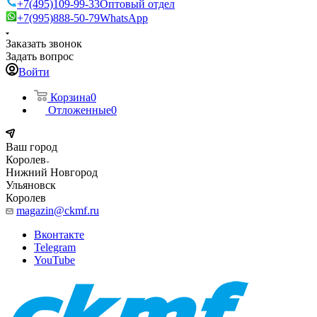
+7(495)109-99-33
Оптовый отдел
+7(995)888-50-79
WhatsApp
Заказать звонок
Задать вопрос
Войти
Корзина
0
Отложенные
0
Ваш город
Королев
Нижний Новгород
Ульяновск
Королев
magazin@ckmf.ru
Вконтакте
Telegram
YouTube