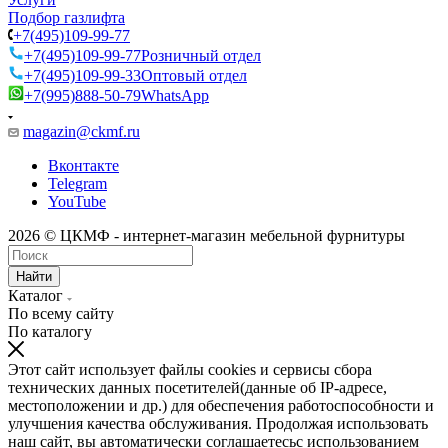
Подбор газлифта
+7(495)109-99-77
+7(495)109-99-77
Розничный отдел
+7(495)109-99-33
Оптовый отдел
+7(995)888-50-79
WhatsApp
magazin@ckmf.ru
Вконтакте
Telegram
YouTube
2026 © ЦКМФ - интернет-магазин мебельной фурнитуры
Найти
Каталог
По всему сайту
По каталогу
Этот сайт использует файлы cookies и сервисы сбора
технических данных посетителей(данные об IP-адресе,
местоположении и др.) для обеспечения работоспособности и
улучшения качества обслуживания. Продолжая использовать
наш сайт, вы автоматически соглашаетесьс использованием