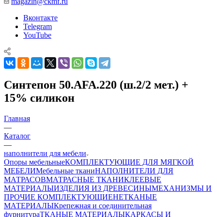
magazin@ckmf.ru
Вконтакте
Telegram
YouTube
Синтепон 50.AFA.220 (ш.2/2 мет.) +
15% силикон
Главная
—
Каталог
—
наполнители для мебели
Опоры мебельные
КОМПЛЕКТУЮЩИЕ ДЛЯ МЯГКОЙ
МЕБЕЛИ
Мебельные ткани
НАПОЛНИТЕЛИ ДЛЯ
МАТРАСОВ
МАТРАСНЫЕ ТКАНИ
КЛЕЕВЫЕ
МАТЕРИАЛЫ
ИЗДЕЛИЯ ИЗ ДРЕВЕСИНЫ
МЕХАНИЗМЫ И
ПРОЧИЕ КОМПЛЕКТУЮЩИЕ
НЕТКАНЫЕ
МАТЕРИАЛЫ
Крепежная и соединительная
фурнитура
ТКАНЫЕ МАТЕРИАЛЫ
КАРКАСЫ И