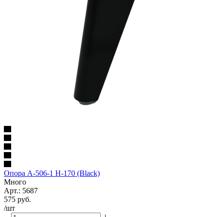
Опора А-506-1 Н-170 (Black)
Много
Арт.: 5687
575
руб.
/шт