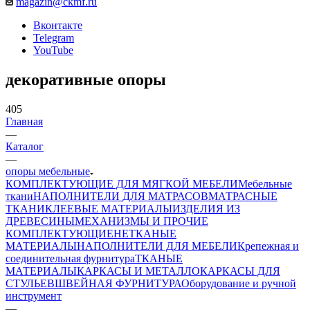
magazin@ckmf.ru
Вконтакте
Telegram
YouTube
декоративные опоры
405
Главная
—
Каталог
—
опоры мебельные
КОМПЛЕКТУЮЩИЕ ДЛЯ МЯГКОЙ МЕБЕЛИ
Мебельные
ткани
НАПОЛНИТЕЛИ ДЛЯ МАТРАСОВ
МАТРАСНЫЕ
ТКАНИ
КЛЕЕВЫЕ МАТЕРИАЛЫ
ИЗДЕЛИЯ ИЗ
ДРЕВЕСИНЫ
МЕХАНИЗМЫ И ПРОЧИЕ
КОМПЛЕКТУЮЩИЕ
НЕТКАНЫЕ
МАТЕРИАЛЫ
НАПОЛНИТЕЛИ ДЛЯ МЕБЕЛИ
Крепежная и
соединительная фурнитура
ТКАНЫЕ
МАТЕРИАЛЫ
КАРКАСЫ И МЕТАЛЛОКАРКАСЫ ДЛЯ
СТУЛЬЕВ
ШВЕЙНАЯ ФУРНИТУРА
Оборудование и ручной
инструмент
—