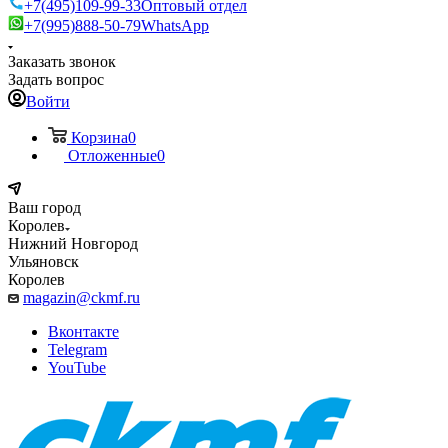
+7(495)109-99-33
Оптовый отдел
+7(995)888-50-79
WhatsApp
Заказать звонок
Задать вопрос
Войти
Корзина
0
Отложенные
0
Ваш город
Королев
Нижний Новгород
Ульяновск
Королев
magazin@ckmf.ru
Вконтакте
Telegram
YouTube