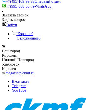
+7(495)109-99-33
Оптовый отдел
+7(995)888-50-79
WhatsApp
Заказать звонок
Задать вопрос
Войти
Корзина
0
Отложенные
0
Ваш город
Королев
Нижний Новгород
Ульяновск
Королев
magazin@ckmf.ru
Вконтакте
Telegram
YouTube