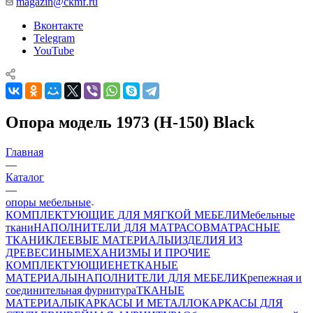
magazin@ckmf.ru
Вконтакте
Telegram
YouTube
Опора модель 1973 (H-150) Black
Главная
—
Каталог
—
опоры мебельные
КОМПЛЕКТУЮЩИЕ ДЛЯ МЯГКОЙ МЕБЕЛИ
Мебельные
ткани
НАПОЛНИТЕЛИ ДЛЯ МАТРАСОВ
МАТРАСНЫЕ
ТКАНИ
КЛЕЕВЫЕ МАТЕРИАЛЫ
ИЗДЕЛИЯ ИЗ
ДРЕВЕСИНЫ
МЕХАНИЗМЫ И ПРОЧИЕ
КОМПЛЕКТУЮЩИЕ
НЕТКАНЫЕ
МАТЕРИАЛЫ
НАПОЛНИТЕЛИ ДЛЯ МЕБЕЛИ
Крепежная и
соединительная фурнитура
ТКАНЫЕ
МАТЕРИАЛЫ
КАРКАСЫ И МЕТАЛЛОКАРКАСЫ ДЛЯ