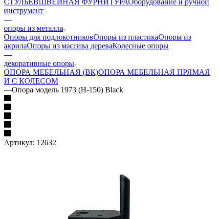
СТУЛЬЕВ
ШВЕЙНАЯ ФУРНИТУРА
Оборудование и ручной
инструмент
—
опоры из металла
Опоры для подлокотников
Опоры из пластика
Опоры из
акрила
Опоры из массива дерева
Колесные опоры
—
декоративные опоры
ОПОРА МЕБЕЛЬНАЯ (ВК)
ОПОРА МЕБЕЛЬНАЯ ПРЯМАЯ
И С КОЛЕСОМ
—
Опора модель 1973 (H-150) Black
Артикул:
12632