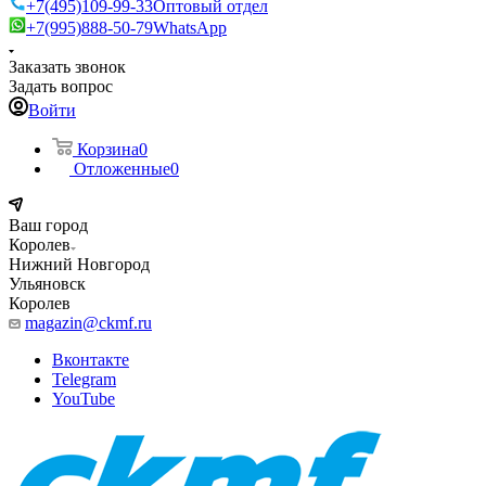
+7(495)109-99-33
Оптовый отдел
+7(995)888-50-79
WhatsApp
Заказать звонок
Задать вопрос
Войти
Корзина
0
Отложенные
0
Ваш город
Королев
Нижний Новгород
Ульяновск
Королев
magazin@ckmf.ru
Вконтакте
Telegram
YouTube