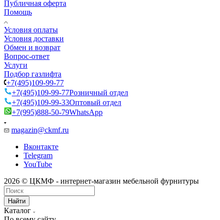
Публичная оферта
Помощь
Условия оплаты
Условия доставки
Обмен и возврат
Вопрос-ответ
Услуги
Подбор газлифта
+7(495)109-99-77
+7(495)109-99-77
Розничный отдел
+7(495)109-99-33
Оптовый отдел
+7(995)888-50-79
WhatsApp
magazin@ckmf.ru
Вконтакте
Telegram
YouTube
2026 © ЦКМФ - интернет-магазин мебельной фурнитуры
Найти
Каталог
По всему сайту