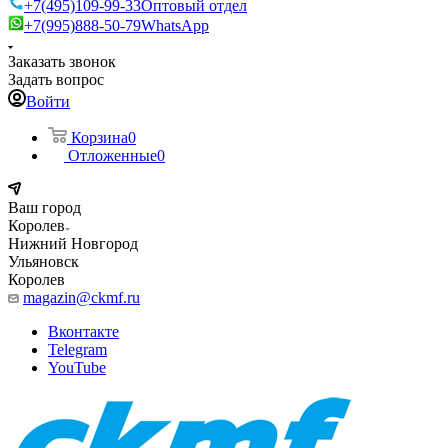
+7(495)109-99-33
Оптовый отдел
+7(995)888-50-79
WhatsApp
Заказать звонок
Задать вопрос
Войти
Корзина
0
Отложенные
0
Ваш город
Королев
Нижний Новгород
Ульяновск
Королев
magazin@ckmf.ru
Вконтакте
Telegram
YouTube