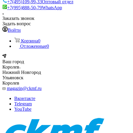
+7(495)109-99-33
Оптовый отдел
+7(995)888-50-79
WhatsApp
Заказать звонок
Задать вопрос
Войти
Корзина
0
Отложенные
0
Ваш город
Королев
Нижний Новгород
Ульяновск
Королев
magazin@ckmf.ru
Вконтакте
Telegram
YouTube