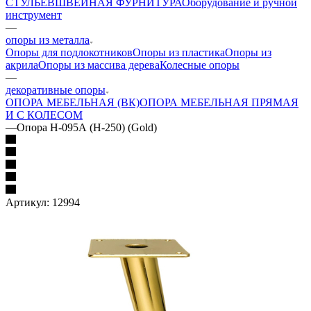
СТУЛЬЕВ
ШВЕЙНАЯ ФУРНИТУРА
Оборудование и ручной
инструмент
—
опоры из металла
Опоры для подлокотников
Опоры из пластика
Опоры из
акрила
Опоры из массива дерева
Колесные опоры
—
декоративные опоры
ОПОРА МЕБЕЛЬНАЯ (ВК)
ОПОРА МЕБЕЛЬНАЯ ПРЯМАЯ
И С КОЛЕСОМ
—
Опора Н-095А (H-250) (Gold)
Артикул:
12994