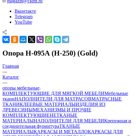
magazin@ckmf.ru
Вконтакте
Telegram
YouTube
Опора Н-095А (H-250) (Gold)
Главная
—
Каталог
—
опоры мебельные
КОМПЛЕКТУЮЩИЕ ДЛЯ МЯГКОЙ МЕБЕЛИ
Мебельные
ткани
НАПОЛНИТЕЛИ ДЛЯ МАТРАСОВ
МАТРАСНЫЕ
ТКАНИ
КЛЕЕВЫЕ МАТЕРИАЛЫ
ИЗДЕЛИЯ ИЗ
ДРЕВЕСИНЫ
МЕХАНИЗМЫ И ПРОЧИЕ
КОМПЛЕКТУЮЩИЕ
НЕТКАНЫЕ
МАТЕРИАЛЫ
НАПОЛНИТЕЛИ ДЛЯ МЕБЕЛИ
Крепежная и
соединительная фурнитура
ТКАНЫЕ
МАТЕРИАЛЫ
КАРКАСЫ И МЕТАЛЛОКАРКАСЫ ДЛЯ