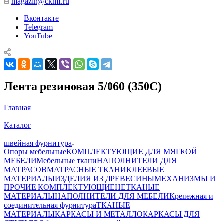
magazin@ckmf.ru
Вконтакте
Telegram
YouTube
Лента резиновая 5/060 (350С)
Главная
—
Каталог
—
швейная фурнитура
Опоры мебельные
КОМПЛЕКТУЮЩИЕ ДЛЯ МЯГКОЙ
МЕБЕЛИ
Мебельные ткани
НАПОЛНИТЕЛИ ДЛЯ
МАТРАСОВ
МАТРАСНЫЕ ТКАНИ
КЛЕЕВЫЕ
МАТЕРИАЛЫ
ИЗДЕЛИЯ ИЗ ДРЕВЕСИНЫ
МЕХАНИЗМЫ И
ПРОЧИЕ КОМПЛЕКТУЮЩИЕ
НЕТКАНЫЕ
МАТЕРИАЛЫ
НАПОЛНИТЕЛИ ДЛЯ МЕБЕЛИ
Крепежная и
соединительная фурнитура
ТКАНЫЕ
МАТЕРИАЛЫ
КАРКАСЫ И МЕТАЛЛОКАРКАСЫ ДЛЯ