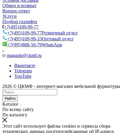
Условия доставки
Обмен и возврат
Вопрос-ответ
Услуги
Подбор газлифта
+7(495)109-99-77
+7(495)109-99-77
Розничный отдел
+7(495)109-99-33
Оптовый отдел
+7(995)888-50-79
WhatsApp
magazin@ckmf.ru
Вконтакте
Telegram
YouTube
2026 © ЦКМФ - интернет-магазин мебельной фурнитуры
Найти
Каталог
По всему сайту
По каталогу
Этот сайт использует файлы cookies и сервисы сбора
технических данных посетителей(данные об IP-адресе,