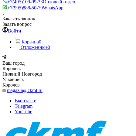
+7(495)109-99-33
Оптовый отдел
+7(995)888-50-79
WhatsApp
Заказать звонок
Задать вопрос
Войти
Корзина
0
Отложенные
0
Ваш город
Королев
Нижний Новгород
Ульяновск
Королев
magazin@ckmf.ru
Вконтакте
Telegram
YouTube