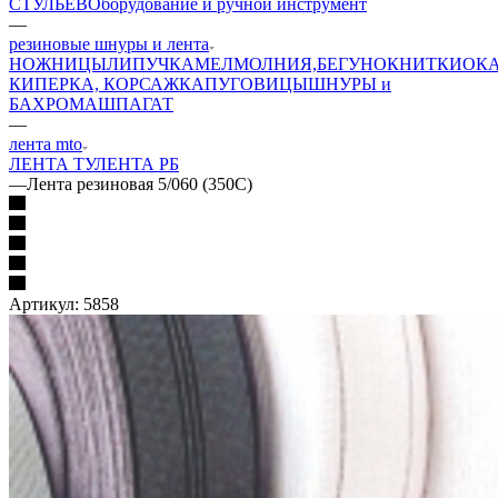
СТУЛЬЕВ
Оборудование и ручной инструмент
—
резиновые шнуры и лента
НОЖНИЦЫ
ЛИПУЧКА
МЕЛ
МОЛНИЯ,БЕГУНОК
НИТКИ
ОК
КИПЕРКА, КОРСАЖКА
ПУГОВИЦЫ
ШНУРЫ и
БАХРОМА
ШПАГАТ
—
лента mto
ЛЕНТА ТУ
ЛЕНТА РБ
—
Лента резиновая 5/060 (350С)
Артикул:
5858