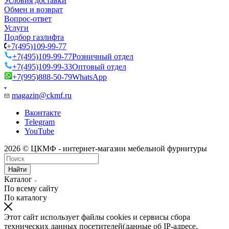
Условия доставки
Обмен и возврат
Вопрос-ответ
Услуги
Подбор газлифта
+7(495)109-99-77
+7(495)109-99-77
Розничный отдел
+7(495)109-99-33
Оптовый отдел
+7(995)888-50-79
WhatsApp
magazin@ckmf.ru
Вконтакте
Telegram
YouTube
2026 © ЦКМФ - интернет-магазин мебельной фурнитуры
Найти
Каталог
По всему сайту
По каталогу
Этот сайт использует файлы cookies и сервисы сбора
технических данных посетителей(данные об IP-адресе,