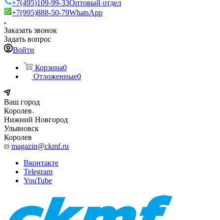
+7(495)109-99-33
Оптовый отдел
+7(995)888-50-79
WhatsApp
Заказать звонок
Задать вопрос
Войти
Корзина
0
Отложенные
0
Ваш город
Королев
Нижний Новгород
Ульяновск
Королев
magazin@ckmf.ru
Вконтакте
Telegram
YouTube