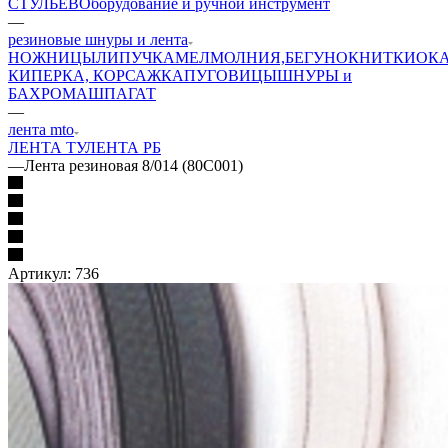
СТУЛЬЕВ
Оборудование и ручной инструмент
—
резиновые шнуры и лента
НОЖНИЦЫ
ЛИПУЧКА
МЕЛ
МОЛНИЯ,БЕГУНОК
НИТКИ
ОК
КИПЕРКА, КОРСАЖКА
ПУГОВИЦЫ
ШНУРЫ и
БАХРОМА
ШПАГАТ
—
лента mto
ЛЕНТА ТУ
ЛЕНТА РБ
—
Лента резиновая 8/014 (80C001)
Артикул:
736