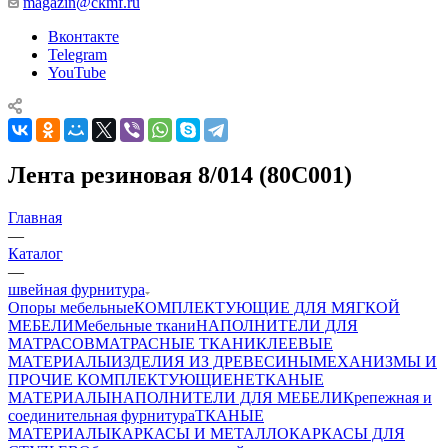
magazin@ckmf.ru
Вконтакте
Telegram
YouTube
Лента резиновая 8/014 (80C001)
Главная
—
Каталог
—
швейная фурнитура
Опоры мебельные
КОМПЛЕКТУЮЩИЕ ДЛЯ МЯГКОЙ
МЕБЕЛИ
Мебельные ткани
НАПОЛНИТЕЛИ ДЛЯ
МАТРАСОВ
МАТРАСНЫЕ ТКАНИ
КЛЕЕВЫЕ
МАТЕРИАЛЫ
ИЗДЕЛИЯ ИЗ ДРЕВЕСИНЫ
МЕХАНИЗМЫ И
ПРОЧИЕ КОМПЛЕКТУЮЩИЕ
НЕТКАНЫЕ
МАТЕРИАЛЫ
НАПОЛНИТЕЛИ ДЛЯ МЕБЕЛИ
Крепежная и
соединительная фурнитура
ТКАНЫЕ
МАТЕРИАЛЫ
КАРКАСЫ И МЕТАЛЛОКАРКАСЫ ДЛЯ