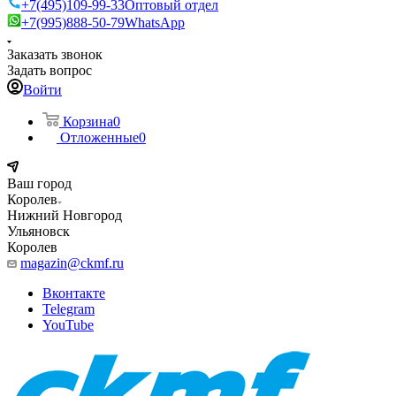
+7(495)109-99-33
Оптовый отдел
+7(995)888-50-79
WhatsApp
Заказать звонок
Задать вопрос
Войти
Корзина
0
Отложенные
0
Ваш город
Королев
Нижний Новгород
Ульяновск
Королев
magazin@ckmf.ru
Вконтакте
Telegram
YouTube