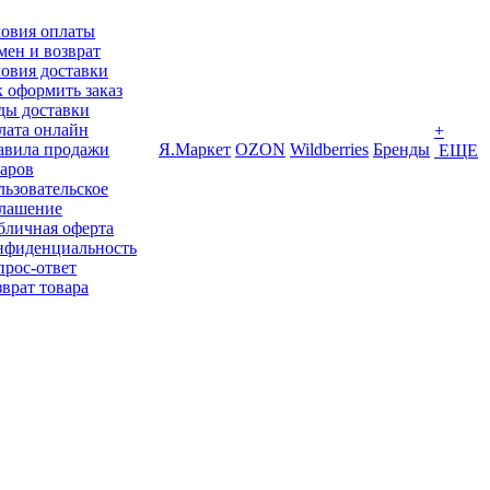
ловия оплаты
ен и возврат
овия доставки
 оформить заказ
ды доставки
лата онлайн
+
авила продажи
Я.Маркет
OZON
Wildberries
Бренды
ЕЩЕ
варов
ьзовательское
глашение
бличная оферта
нфиденциальность
прос-ответ
врат товара