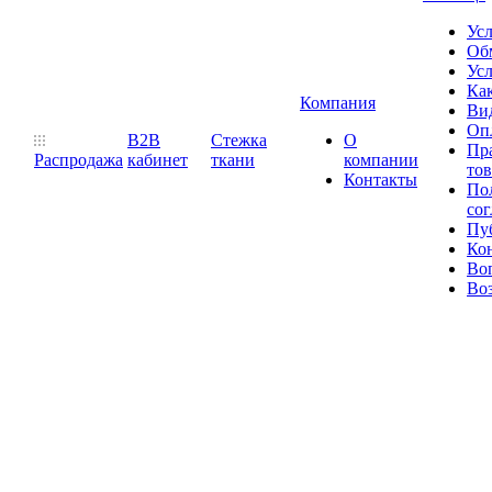
Ус
Обм
Усл
Как
Компания
Ви
Оп
B2B
Стежка
О
Пр
Распродажа
кабинет
ткани
компании
то
Контакты
Пол
со
Пу
Ко
Во
Воз