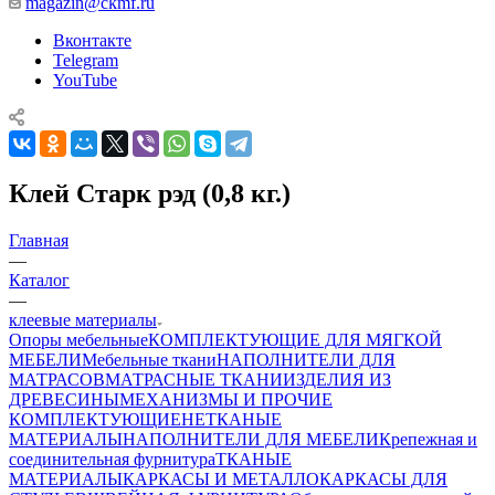
magazin@ckmf.ru
Вконтакте
Telegram
YouTube
Клей Старк рэд (0,8 кг.)
Главная
—
Каталог
—
клеевые материалы
Опоры мебельные
КОМПЛЕКТУЮЩИЕ ДЛЯ МЯГКОЙ
МЕБЕЛИ
Мебельные ткани
НАПОЛНИТЕЛИ ДЛЯ
МАТРАСОВ
МАТРАСНЫЕ ТКАНИ
ИЗДЕЛИЯ ИЗ
ДРЕВЕСИНЫ
МЕХАНИЗМЫ И ПРОЧИЕ
КОМПЛЕКТУЮЩИЕ
НЕТКАНЫЕ
МАТЕРИАЛЫ
НАПОЛНИТЕЛИ ДЛЯ МЕБЕЛИ
Крепежная и
соединительная фурнитура
ТКАНЫЕ
МАТЕРИАЛЫ
КАРКАСЫ И МЕТАЛЛОКАРКАСЫ ДЛЯ