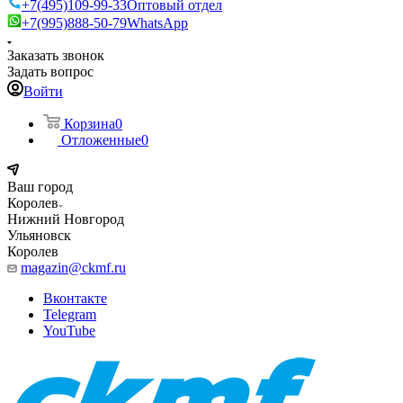
+7(495)109-99-33
Оптовый отдел
+7(995)888-50-79
WhatsApp
Заказать звонок
Задать вопрос
Войти
Корзина
0
Отложенные
0
Ваш город
Королев
Нижний Новгород
Ульяновск
Королев
magazin@ckmf.ru
Вконтакте
Telegram
YouTube