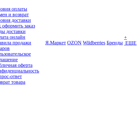
ловия оплаты
ен и возврат
овия доставки
 оформить заказ
ды доставки
лата онлайн
+
авила продажи
Я.Маркет
OZON
Wildberries
Бренды
ЕЩЕ
варов
ьзовательское
глашение
бличная оферта
нфиденциальность
прос-ответ
врат товара