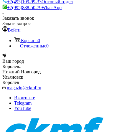
+7(495)109-99-33
Оптовый отдел
+7(995)888-50-79
WhatsApp
Заказать звонок
Задать вопрос
Войти
Корзина
0
Отложенные
0
Ваш город
Королев
Нижний Новгород
Ульяновск
Королев
magazin@ckmf.ru
Вконтакте
Telegram
YouTube