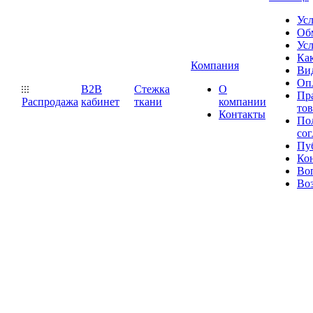
Ус
Обм
Усл
Как
Компания
Ви
Оп
B2B
Стежка
О
Пр
Распродажа
кабинет
ткани
компании
то
Контакты
Пол
со
Пу
Ко
Во
Воз