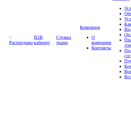
Ус
Обм
Усл
Как
Компания
Ви
Оп
B2B
Стежка
О
Пр
Распродажа
кабинет
ткани
компании
то
Контакты
Пол
со
Пу
Ко
Во
Воз