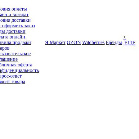
ловия оплаты
ен и возврат
овия доставки
 оформить заказ
ды доставки
лата онлайн
+
авила продажи
Я.Маркет
OZON
Wildberries
Бренды
ЕЩЕ
варов
ьзовательское
глашение
бличная оферта
нфиденциальность
прос-ответ
врат товара