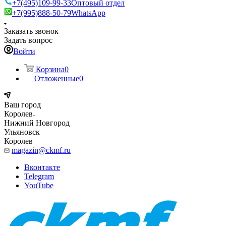
+7(495)109-99-33
Оптовый отдел
+7(995)888-50-79
WhatsApp
Заказать звонок
Задать вопрос
Войти
Корзина
0
Отложенные
0
Ваш город
Королев
Нижний Новгород
Ульяновск
Королев
magazin@ckmf.ru
Вконтакте
Telegram
YouTube