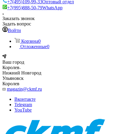
+7(495)109-99-33
Оптовый отдел
+7(995)888-50-79
WhatsApp
Заказать звонок
Задать вопрос
Войти
Корзина
0
Отложенные
0
Ваш город
Королев
Нижний Новгород
Ульяновск
Королев
magazin@ckmf.ru
Вконтакте
Telegram
YouTube