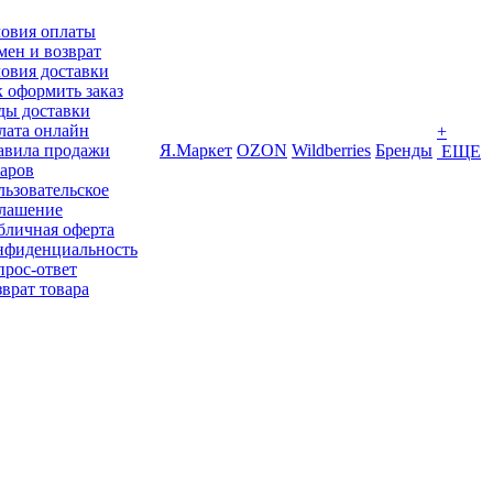
ловия оплаты
ен и возврат
овия доставки
 оформить заказ
ды доставки
лата онлайн
+
авила продажи
Я.Маркет
OZON
Wildberries
Бренды
ЕЩЕ
варов
ьзовательское
глашение
бличная оферта
нфиденциальность
прос-ответ
врат товара