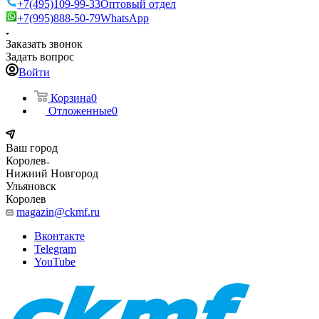
+7(495)109-99-33
Оптовый отдел
+7(995)888-50-79
WhatsApp
Заказать звонок
Задать вопрос
Войти
Корзина
0
Отложенные
0
Ваш город
Королев
Нижний Новгород
Ульяновск
Королев
magazin@ckmf.ru
Вконтакте
Telegram
YouTube