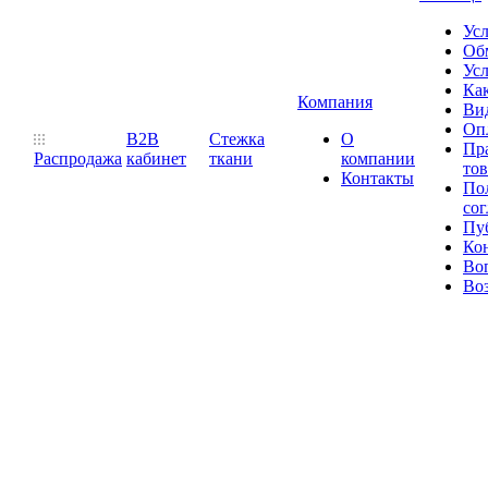
Ус
Обм
Усл
Как
Компания
Ви
Оп
B2B
Стежка
О
Пр
Распродажа
кабинет
ткани
компании
то
Контакты
Пол
со
Пу
Ко
Во
Воз