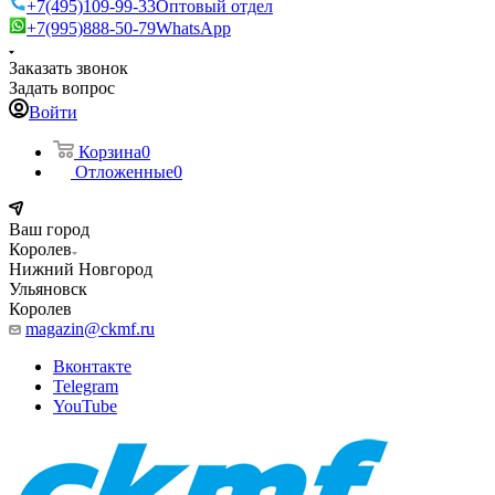
+7(495)109-99-33
Оптовый отдел
+7(995)888-50-79
WhatsApp
Заказать звонок
Задать вопрос
Войти
Корзина
0
Отложенные
0
Ваш город
Королев
Нижний Новгород
Ульяновск
Королев
magazin@ckmf.ru
Вконтакте
Telegram
YouTube