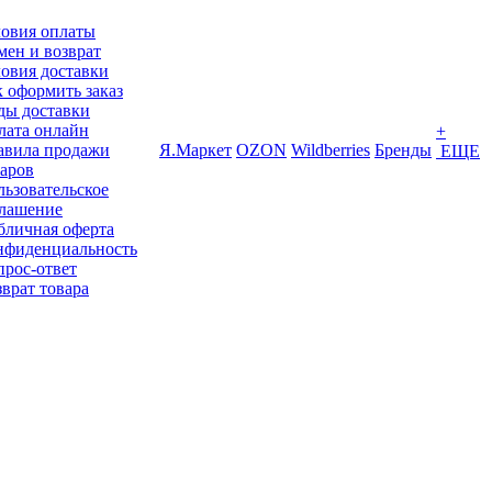
ловия оплаты
ен и возврат
овия доставки
 оформить заказ
ды доставки
лата онлайн
+
авила продажи
Я.Маркет
OZON
Wildberries
Бренды
ЕЩЕ
варов
ьзовательское
глашение
бличная оферта
нфиденциальность
прос-ответ
врат товара