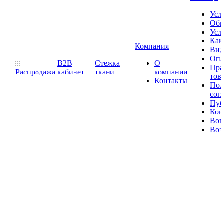
Ус
Обм
Усл
Как
Компания
Ви
Оп
B2B
Стежка
О
Пр
Распродажа
кабинет
ткани
компании
то
Контакты
Пол
со
Пу
Ко
Во
Воз