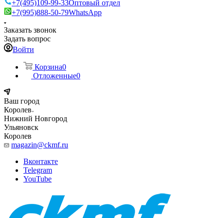
+7(495)109-99-33
Оптовый отдел
+7(995)888-50-79
WhatsApp
Заказать звонок
Задать вопрос
Войти
Корзина
0
Отложенные
0
Ваш город
Королев
Нижний Новгород
Ульяновск
Королев
magazin@ckmf.ru
Вконтакте
Telegram
YouTube