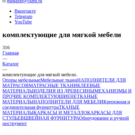
magazin@ckmf.ru
Вконтакте
Telegram
YouTube
комплектующие для мягкой мебели
316
Главная
—
Каталог
—
комплектующие для мягкой мебели
Опоры мебельные
Мебельные ткани
НАПОЛНИТЕЛИ ДЛЯ
МАТРАСОВ
МАТРАСНЫЕ ТКАНИ
КЛЕЕВЫЕ
МАТЕРИАЛЫ
ИЗДЕЛИЯ ИЗ ДРЕВЕСИНЫ
МЕХАНИЗМЫ И
ПРОЧИЕ КОМПЛЕКТУЮЩИЕ
НЕТКАНЫЕ
МАТЕРИАЛЫ
НАПОЛНИТЕЛИ ДЛЯ МЕБЕЛИ
Крепежная и
соединительная фурнитура
ТКАНЫЕ
МАТЕРИАЛЫ
КАРКАСЫ И МЕТАЛЛОКАРКАСЫ ДЛЯ
СТУЛЬЕВ
ШВЕЙНАЯ ФУРНИТУРА
Оборудование и ручной
инструмент