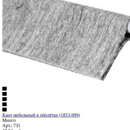
Кант мебельный в обплётке (1853-999)
Много
Арт.: 731