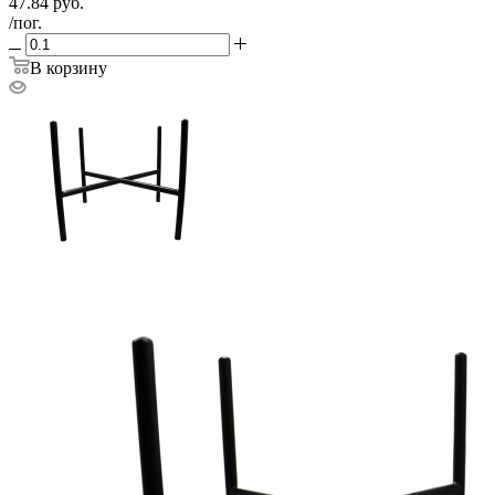
47.84
руб.
/пог.
В корзину