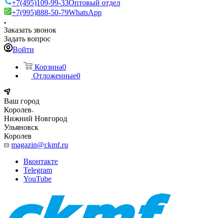
+7(495)109-99-33
Оптовый отдел
+7(995)888-50-79
WhatsApp
Заказать звонок
Задать вопрос
Войти
Корзина
0
Отложенные
0
Ваш город
Королев
Нижний Новгород
Ульяновск
Королев
magazin@ckmf.ru
Вконтакте
Telegram
YouTube