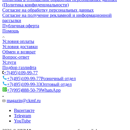
(Политика конфиденциальности)
Согласие на обработку персональных данных
Согласие на получение рекламной и информационной
рассылки
Публичная оферта
Помощь
Условия оплаты
Условия доставки
Обмен и возврат
Вопрос-ответ
Услуги
Подбор газлифта
+7(495)109-99-77
+7(495)109-99-77
Розничный отдел
+7(495)109-99-33
Оптовый отдел
+7(995)888-50-79
WhatsApp
magazin@ckmf.ru
Вконтакте
Telegram
YouTube