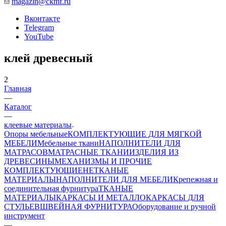
magazin@ckmf.ru
Вконтакте
Telegram
YouTube
клей древесный
2
Главная
—
Каталог
—
клеевые материалы
Опоры мебельные
КОМПЛЕКТУЮЩИЕ ДЛЯ МЯГКОЙ
МЕБЕЛИ
Мебельные ткани
НАПОЛНИТЕЛИ ДЛЯ
МАТРАСОВ
МАТРАСНЫЕ ТКАНИ
ИЗДЕЛИЯ ИЗ
ДРЕВЕСИНЫ
МЕХАНИЗМЫ И ПРОЧИЕ
КОМПЛЕКТУЮЩИЕ
НЕТКАНЫЕ
МАТЕРИАЛЫ
НАПОЛНИТЕЛИ ДЛЯ МЕБЕЛИ
Крепежная и
соединительная фурнитура
ТКАНЫЕ
МАТЕРИАЛЫ
КАРКАСЫ И МЕТАЛЛОКАРКАСЫ ДЛЯ
СТУЛЬЕВ
ШВЕЙНАЯ ФУРНИТУРА
Оборудование и ручной
инструмент
—